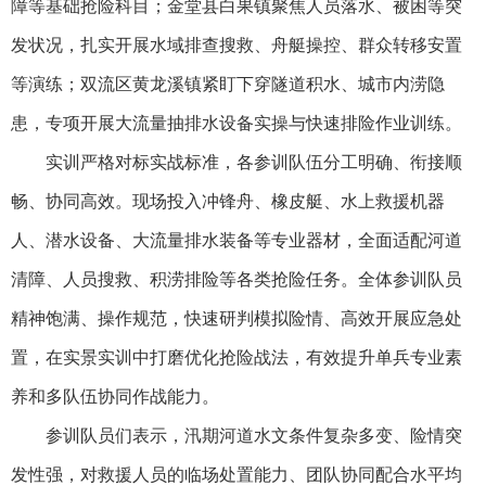
障等基础抢险科目；金堂县白果镇聚焦人员落水、被困等突
发状况，扎实开展水域排查搜救、舟艇操控、群众转移安置
等演练；双流区黄龙溪镇紧盯下穿隧道积水、城市内涝隐
患，专项开展大流量抽排水设备实操与快速排险作业训练。
实训严格对标实战标准，各参训队伍分工明确、衔接顺
畅、协同高效。现场投入冲锋舟、橡皮艇、水上救援机器
人、潜水设备、大流量排水装备等专业器材，全面适配河道
清障、人员搜救、积涝排险等各类抢险任务。全体参训队员
精神饱满、操作规范，快速研判模拟险情、高效开展应急处
置，在实景实训中打磨优化抢险战法，有效提升单兵专业素
养和多队伍协同作战能力。
参训队员们表示，汛期河道水文条件复杂多变、险情突
发性强，对救援人员的临场处置能力、团队协同配合水平均