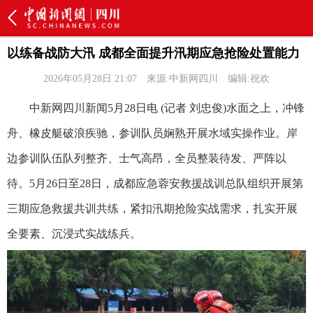
以练备战防大汛 成都全面提升汛期应急抢险处置能力
2026年05月28日 21:07
来源:中新网四川
编辑:祝欢
中新网四川新闻5月28日电 (记者 刘忠俊)水面之上，冲锋
舟、橡皮艇破浪疾驰，参训队员娴熟开展水域实操作业。岸
边参训队伍队列整齐、士气高昂，全员整装待发、严阵以
待。5月26日至28日，成都应急蓉安救援战训总队组织开展第
三期应急救援共训共练，紧扣汛期抢险实战需求，扎实开展
全要素、沉浸式实战练兵。