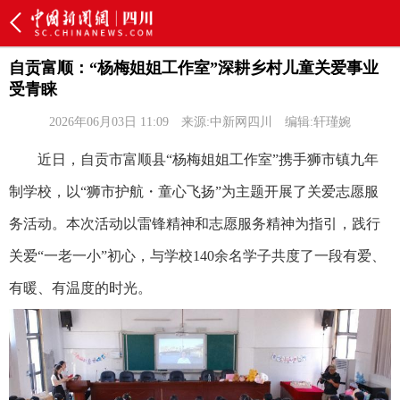
自贡富顺：“杨梅姐姐工作室”深耕乡村儿童关爱事业
受青睐
2026年06月03日 11:09
来源:中新网四川
编辑:轩瑾婉
近日，自贡市富顺县“杨梅姐姐工作室”携手狮市镇九年
制学校，以“狮市护航・童心飞扬”为主题开展了关爱志愿服
务活动。本次活动以雷锋精神和志愿服务精神为指引，践行
关爱“一老一小”初心，与学校140余名学子共度了一段有爱、
有暖、有温度的时光。