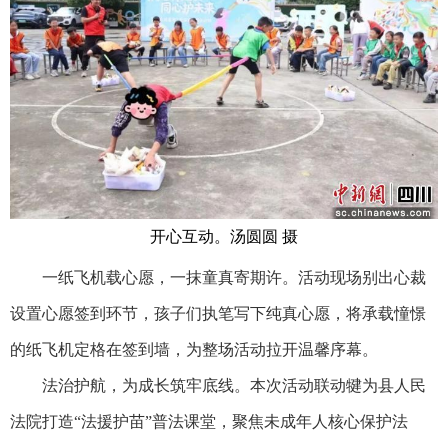
开心互动。汤圆圆 摄
一纸飞机载心愿，一抹童真寄期许。活动现场别出心裁
设置心愿签到环节，孩子们执笔写下纯真心愿，将承载憧憬
的纸飞机定格在签到墙，为整场活动拉开温馨序幕。
法治护航，为成长筑牢底线。本次活动联动犍为县人民
法院打造“法援护苗”普法课堂，聚焦未成年人核心保护法