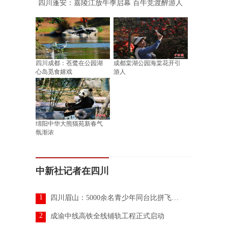
四川蓬安：嘉陵江放牛季启幕 百牛竞渡醉游人
四川成都：苍鹭在公园湖
成都棠湖公园海棠花开引
心岛觅食嬉戏
游人
绵阳中华大熊猫苑新春气
氛渐浓
中新社记者在四川
1
四川眉山：5000余名青少年同台比拼飞行技艺
2
成渝中线高铁全线铺轨工程正式启动