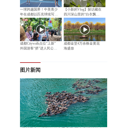
一球跨越国界！中美青少
【小新的Vlog】探访藏在
年在成都以匹克球续写民
四川深山里的“白衣飘飘”
间友好
邂逅漫山“植物活化石”
成都Citywalk点位“上新”
成都金堂4万余株金黄花
外国游客“挤”进人民公园
海盛放
相亲角
图片新闻