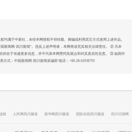
，版权均属于中新社，未经本网授权不得转载、摘编或利用其它方式使用上述作品。
国新闻网·四川新闻"。违反上述声明者，本网将追究其相关法律责任。 ② 凡本
载目的在于传递更多信息，并不代表本网赞同其观点和对其真实性负责。 ③ 如因作
：中国新闻网·四川新闻采编部 电话：+86-28-62938795
战线
人民网四川频道
新华网四川频道
国际在线四川频道
四川日报网