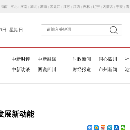
海南
河北
河南
湖北
湖南
黑龙江
江苏
江西
吉林
辽宁
内蒙古
宁夏
青
|
|
|
|
|
|
|
|
|
|
|
|
月9日
星期日
请输入关键词
中新时评
中新融媒
时政新闻
同心四川
社
中新访谈
图说四川
财经报道
市州新闻
港
发展新动能