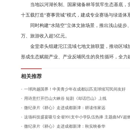
当地以河湖长制、国家储备林等筑牢生态基底，实现
十五载打造“赛事营城”模式，建成专业赛场与绿道体
同时构建“水陆空”立体文旅场景，推出浅山徒步、
万、旅游收入超5亿元。
金堂牵头组建沱江流域七地文旅联盟，推动区域协
形成生态赋能产业、产业反哺民生的良性循环，全力建
相关推荐
.
一球跨越国界！中美青少年在成都以匹克球续写民间友好
.
用诗意打开巴山大峡谷 短剧《却话巴山》上线
.
微纪录片《耕心》走进成都新津：耕读传家远
.
这场科技盛宴吸引全省991支中小学队伍热捧 主题曲MV超
.
微纪录片《耕心》走进成都新津：秋实映春华