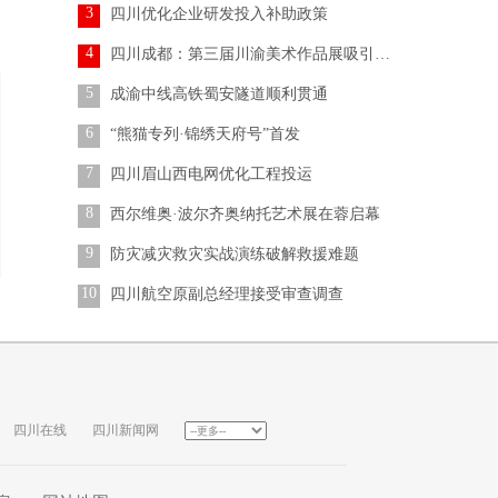
3
四川优化企业研发投入补助政策
4
四川成都：第三届川渝美术作品展吸引参观者
5
成渝中线高铁蜀安隧道顺利贯通
6
“熊猫专列·锦绣天府号”首发
7
四川眉山西电网优化工程投运
8
西尔维奥·波尔齐奥纳托艺术展在蓉启幕
9
防灾减灾救灾实战演练破解救援难题
10
四川航空原副总经理接受审查调查
四川在线
四川新闻网