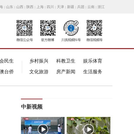
海
山东
山西
陕西
上海
四川
天津
新疆
兵团
云南
浙江
|
|
|
|
|
|
|
|
|
|
会民生
乡村振兴
科教卫生
娱乐体育
澳台侨
文化旅游
房产新闻
生活服务
中新视频