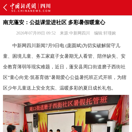
南充蓬安：公益课堂进社区 多彩暑假暖童心
2026年07月09日 09:52
来源:中新网四川
编辑:轩瑾婉
中新网四川新闻7月9日电 (庞圆斌)为切实破解留守儿
童、困境儿童、务工家庭子女暑期无人看管、陪伴缺失、安
全教育薄弱等现实难题，近日，蓬安县周口街道磨子西街社
区“童心向党·筑基育德”暑期爱心公益暑托班正式开班，为辖
区少年儿童送上安全充实、温暖多彩的夏日成长礼包。