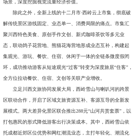
场景，深度挖掘视觉流量经济价值。
除此之外，全新上线的十二月市·西岭云上市集，彻底破
解传统景区游线固定、业态单一、消费局限的痛点。市集汇
聚川西特色美食、原创手作文创、新式咖啡茶饮等多元业
态，联动鸽子花营地、熊猫花海营地形成业态互补，构建起
集观光、游玩、餐饮、住宿、休闲于一体的全链条微度假闭
环，成功推动游客从短途观光“过客”转变为深度旅居“住客”，
全方位拉动餐饮、住宿、文创等关联产业增收。
立足川西文旅协同发展大局，西岭雪山与喇叭河的跨景
区联动合作，开启了区域文旅资源互补、客源互导的全新发
展模式。两大差异化景区联合推出288元“山河共赏套票”，以
打包惠民的形式降低游客出行决策成本。其中，西岭雪山依
托成都近郊区位优势和网红潮流业态，主打年轻化、潮流化