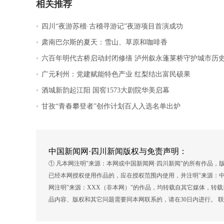
相关推荐
.
四川“夜游苏稽·古稽寻游记”夜游项目首演成功
.
肃南巴尔斯的夏天：雪山、草原和咖啡香
.
六百年明代古桥启动封闭修缮 泸州叙永蓬莱桥守护城市历
.
广元利州：党建赋能特色产业 红梨结出富民硕果
.
酒城新韵起江阳 国窖1573大剧院华美启幕
.
甘孜“青春攀登者”创作计划百人入选名单出炉
中国新闻网·四川新闻版权与免责声明：
① 凡本网注明"来源：本网或中国新闻网·四川新闻"的所有作品
已经本网授权使用作品的，应在授权范围内使用，并注明"来源：中
网注明"来源：XXX（非本网）"的作品，均转载自其它媒体，转
品内容、版权和其它问题需要同本网联系的，请在30日内进行。 联系方式