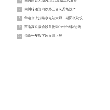
6
四川高县5.5级地震烈度图正式发布
7
四川绵遂资内铁路三台制梁场投产
8
华电金上拉哇水电站大坝二期面板浇筑完成
9
西渝高铁康渝段首批500米长钢轨进场
10
蜀道千年数字展在川上线