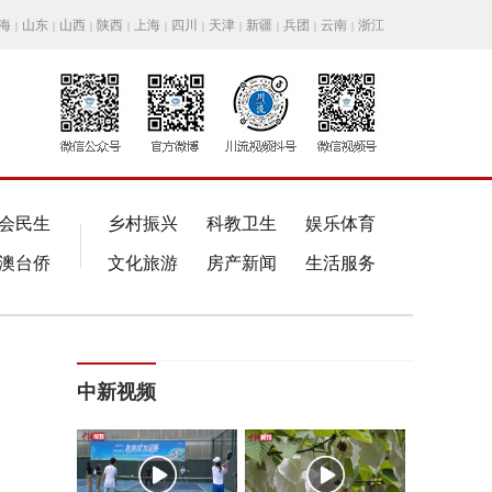
海
山东
山西
陕西
上海
四川
天津
新疆
兵团
云南
浙江
|
|
|
|
|
|
|
|
|
|
会民生
乡村振兴
科教卫生
娱乐体育
澳台侨
文化旅游
房产新闻
生活服务
中新视频