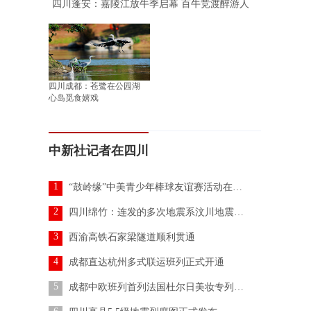
四川蓬安：嘉陵江放牛季启幕 百牛竞渡醉游人
四川成都：苍鹭在公园湖
心岛觅食嬉戏
中新社记者在四川
1
“鼓岭缘”中美青少年棒球友谊赛活动在川收官
2
四川绵竹：连发的多次地震系汶川地震余震 无人员伤亡报告
3
西渝高铁石家梁隧道顺利贯通
4
成都直达杭州多式联运班列正式开通
5
成都中欧班列首列法国杜尔日美妆专列发车