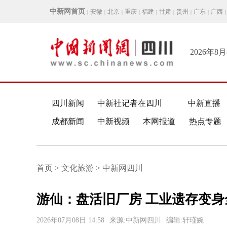
中新网首页
安徽
北京
重庆
福建
甘肃
贵州
广东
广西
|
|
|
|
|
|
|
|
|
2026年8
四川新闻
中新社记者在四川
中新直播
成都新闻
中新视频
本网报道
热点专题
首页 > 文化旅游 > 中新网四川
游仙：盘活旧厂房 工业遗存变
2026年07月08日 14:58
来源:中新网四川
编辑:轩瑾婉