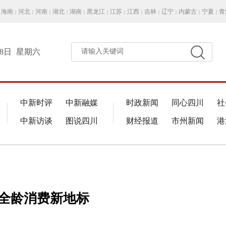
海南
河北
河南
湖北
湖南
黑龙江
江苏
江西
吉林
辽宁
内蒙古
宁夏
青
|
|
|
|
|
|
|
|
|
|
|
|
月8日
星期六
请输入关键词
中新时评
中新融媒
时政新闻
同心四川
社
中新访谈
图说四川
财经报道
市州新闻
港
身全龄消费新地标