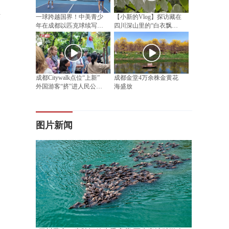
来
一球跨越国界！中美青少
【小新的Vlog】探访藏在
年在成都以匹克球续写民
四川深山里的“白衣飘飘”
间友好
邂逅漫山“植物活化石”
成都Citywalk点位“上新”
成都金堂4万余株金黄花
外国游客“挤”进人民公园
海盛放
相亲角
图片新闻