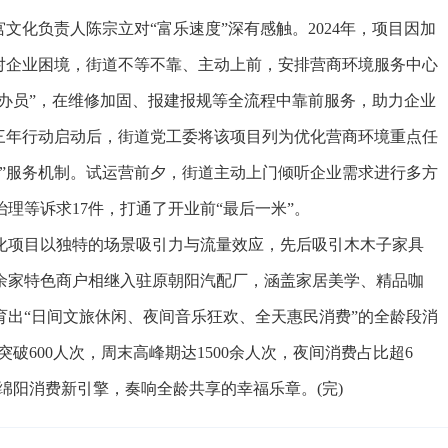
化负责人陈宗立对“富乐速度”深有感触。2024年，项目因加
对企业困境，街道不等不靠、主动上前，安排营商环境服务中心
代办员”，在维修加固、报建报规等全流程中靠前服务，助力企业
聚力三年行动启动后，街道党工委将该项目列为优化营商环境重点任
”服务机制。试运营前夕，街道主动上门倾听企业需求进行多方
理等诉求17件，打通了开业前“最后一米”。
项目以独特的场景吸引力与流量效应，先后吸引木木子家具
0余家特色商户相继入驻原朝阳汽配厂，涵盖家居美学、精品咖
出“日间文旅休闲、夜间音乐狂欢、全天惠民消费”的全龄段消
破600人次，周末高峰期达1500余人次，夜间消费占比超6
为绵阳消费新引擎，奏响全龄共享的幸福乐章。(完)