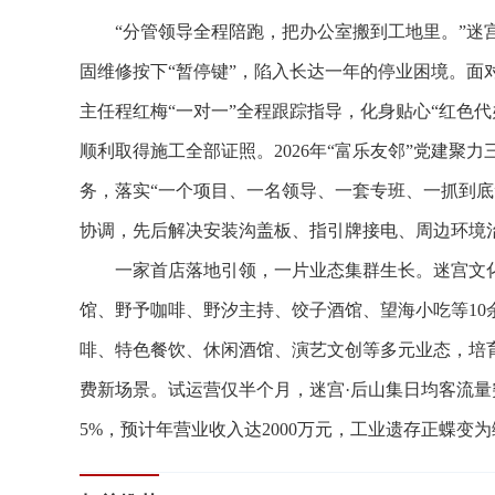
“分管领导全程陪跑，把办公室搬到工地里。”迷宫文
固维修按下“暂停键”，陷入长达一年的停业困境。面
主任程红梅“一对一”全程跟踪指导，化身贴心“红色
顺利取得施工全部证照。2026年“富乐友邻”党建
务，落实“一个项目、一名领导、一套专班、一抓到底
协调，先后解决安装沟盖板、指引牌接电、周边环境治
一家首店落地引领，一片业态集群生长。迷宫文化
馆、野予咖啡、野汐主持、饺子酒馆、望海小吃等1
啡、特色餐饮、休闲酒馆、演艺文创等多元业态，培育
费新场景。试运营仅半个月，迷宫·后山集日均客流量突
5%，预计年营业收入达2000万元，工业遗存正蝶变