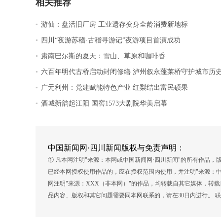
相关推荐
.
游仙：盘活旧厂房 工业遗存变身全龄消费新地标
.
四川“夜游苏稽·古稽寻游记”夜游项目首演成功
.
肃南巴尔斯的夏天：雪山、草原和咖啡香
.
六百年明代古桥启动封闭修缮 泸州叙永蓬莱桥守护城市历
.
广元利州：党建赋能特色产业 红梨结出富民硕果
.
酒城新韵起江阳 国窖1573大剧院华美启幕
中国新闻网·四川新闻版权与免责声明：
① 凡本网注明"来源：本网或中国新闻网·四川新闻"的所有作品
已经本网授权使用作品的，应在授权范围内使用，并注明"来源：中
网注明"来源：XXX（非本网）"的作品，均转载自其它媒体，转
品内容、版权和其它问题需要同本网联系的，请在30日内进行。 联系方式