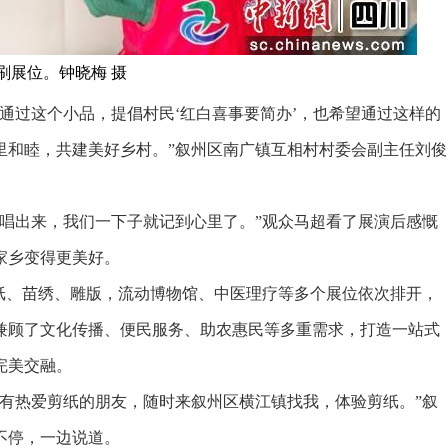
刷展位。钟晓梅 摄
过这个小品，提倡村民‘红白喜事要简办’，也希望通过这样的
里和睦，共建美好乡村。”叙州区南广镇互相村村委会副主任刘俊
出来，我们一下子就记到心里了。”观众马超看了展演后感慨
家乡变得更美好。
、苗绣、雕版，流动博物馆、中医理疗等多个展位依次排开，
兼顾了文化传播、便民服务、助农惠民等多重需求，打造一站式
完美交融。
热爱剪纸的朋友，随时来叙州区横江镇找我，体验剪纸。”叙
不停，一边说道。