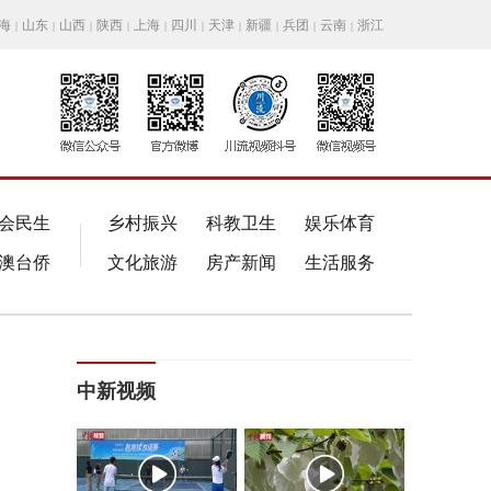
海
山东
山西
陕西
上海
四川
天津
新疆
兵团
云南
浙江
|
|
|
|
|
|
|
|
|
|
会民生
乡村振兴
科教卫生
娱乐体育
澳台侨
文化旅游
房产新闻
生活服务
中新视频