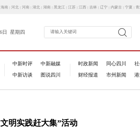
海南
河北
河南
湖北
湖南
黑龙江
江苏
江西
吉林
辽宁
内蒙古
宁夏
青
|
|
|
|
|
|
|
|
|
|
|
|
月6日
星期四
请输入关键词
中新时评
中新融媒
时政新闻
同心四川
社
中新访谈
图说四川
财经报道
市州新闻
港
“文明实践赶大集”活动