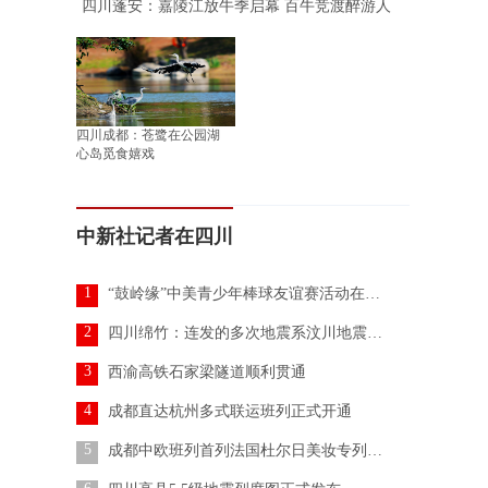
四川蓬安：嘉陵江放牛季启幕 百牛竞渡醉游人
四川成都：苍鹭在公园湖
心岛觅食嬉戏
中新社记者在四川
1
“鼓岭缘”中美青少年棒球友谊赛活动在川收官
2
四川绵竹：连发的多次地震系汶川地震余震 无人员伤亡报告
3
西渝高铁石家梁隧道顺利贯通
4
成都直达杭州多式联运班列正式开通
5
成都中欧班列首列法国杜尔日美妆专列发车