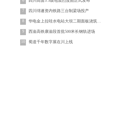
6
四川高县5.5级地震烈度图正式发布
7
四川绵遂资内铁路三台制梁场投产
8
华电金上拉哇水电站大坝二期面板浇筑完成
9
西渝高铁康渝段首批500米长钢轨进场
10
蜀道千年数字展在川上线