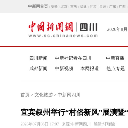
中新网首页
安徽
北京
重庆
福建
甘肃
贵州
广东
广西
|
|
|
|
|
|
|
|
|
2026年8
四川新闻
中新社记者在四川
中新直播
成都新闻
中新视频
本网报道
热点专题
首页 > 文化旅游 > 中新网四川
宜宾叙州举行“村俗新风”展演暨
2026年07月08日 17:07
来源:中新网四川
编辑:轩瑾婉