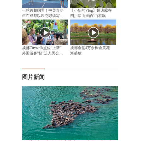
一球跨越国界！中美青少
【小新的Vlog】探访藏在
年在成都以匹克球续写民
四川深山里的“白衣飘飘”
间友好
邂逅漫山“植物活化石”
成都Citywalk点位“上新”
成都金堂4万余株金黄花
外国游客“挤”进人民公园
海盛放
相亲角
图片新闻