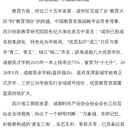
教育方面，经过三十五年发展，成华区完成了从“教育大
区”到“教育强区”的跨越。中国教育发展战略学会常务理事、
四川创新教育研究院院长纪大海在发言中直言：“成华已形成
名校集团化、特色化办学格局。”优质划片“成三”片区与青
羊“青二、青五”、锦江“锦二”齐名，跻身成都八大优质学区。
成都英才学校2025年一本上线率达75%，被誉为“小七中”。20
26年9月，成都英卓学校(嘉祥领办)、嘉祥龙潭新城学校将正
式开学，三所公办学校实行全域摇号招生，优质教育资源覆
盖面持续扩大。
四川省工商联执委、成都时尚产业协会创会会长江欣芸
站在全球视角，给出了一个鲜明判断：“万象城、东郊记忆、
杉板桥构成的‘黄金三角’，业态互补、客群共享，已具备比肩