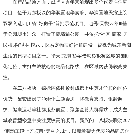
在产品品质方面，成华区近年来涌现出多个代表性住宅
项目。位于万东板块的华润置地华宸府、华润置地天宸上院
双双入选四川省“好房子”首批示范项目。越秀·天悦云萃Ⅲ基
于公园城市理念，打造了墙墙猫公园，并依托“社区-商家-居
民-机构”协同模式，探索宠物友好社群建设，被视为城东新潮
生活的典型项目之一。华天|龙湖·杉峯借助杉板桥区域的国际
化定位，主打主城核心的精品化路线，在区域内获得较高关
注。
在二八板块，锦樾序依托紧邻成都七中英才学校的区位
优势，配套建设了20余个主题会所，将教育支持、银龄照
护、健康运动等社群服务前置，聚焦全龄人群需求，成为主
城改善型楼盘中关注度较高的项目。新兴的二八板块联动297
7亩动车段上盖项目“天空之城”，以新希望为代表的品牌房企