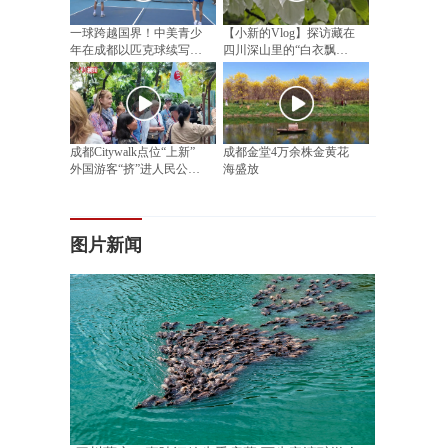
一球跨越国界！中美青少
【小新的Vlog】探访藏在
年在成都以匹克球续写民
四川深山里的“白衣飘飘”
间友好
邂逅漫山“植物活化石”
成都Citywalk点位“上新”
成都金堂4万余株金黄花
外国游客“挤”进人民公园
海盛放
相亲角
图片新闻