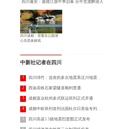
四川蓬安：嘉陵江放牛季启幕 百牛竞渡醉游人
四川成都：苍鹭在公园湖
心岛觅食嬉戏
中新社记者在四川
1
四川绵竹：连发的多次地震系汶川地震余震 无人员伤亡报告
2
西渝高铁石家梁隧道顺利贯通
3
成都直达杭州多式联运班列正式开通
4
成都中欧班列首列法国杜尔日美妆专列发车
5
四川高县5.5级地震烈度图正式发布