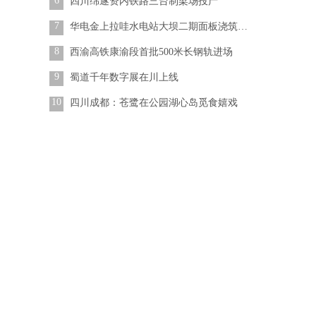
6
四川绵遂资内铁路三台制梁场投产
7
华电金上拉哇水电站大坝二期面板浇筑完成
8
西渝高铁康渝段首批500米长钢轨进场
9
蜀道千年数字展在川上线
10
四川成都：苍鹭在公园湖心岛觅食嬉戏