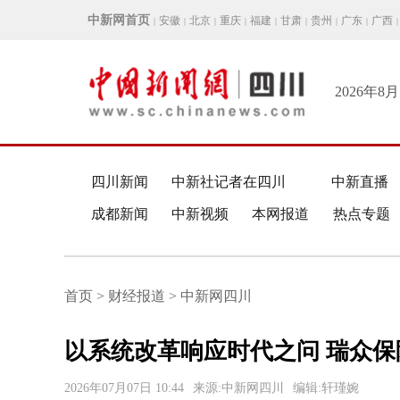
中新网首页
安徽
北京
重庆
福建
甘肃
贵州
广东
广西
|
|
|
|
|
|
|
|
|
2026年8
四川新闻
中新社记者在四川
中新直播
成都新闻
中新视频
本网报道
热点专题
首页 > 财经报道 > 中新网四川
以系统改革响应时代之问 瑞众
2026年07月07日 10:44
来源:中新网四川
编辑:轩瑾婉