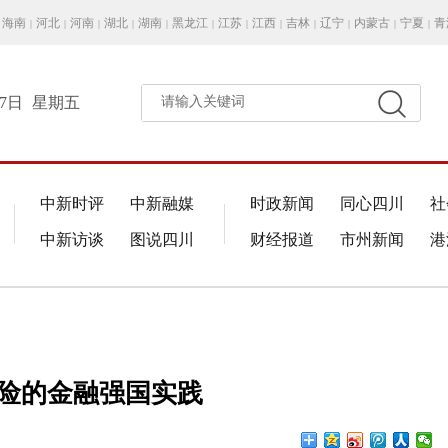
海南
河北
河南
湖北
湖南
黑龙江
江苏
江西
吉林
辽宁
内蒙古
宁夏
青
|
|
|
|
|
|
|
|
|
|
|
|
月7日
星期五
请输入关键词
中新时评
中新融媒
时政新闻
同心四川
社
中新访谈
图说四川
财经报道
市州新闻
港
保险的金融强国实践