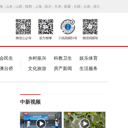
海
山东
山西
陕西
上海
四川
天津
新疆
兵团
云南
浙江
|
|
|
|
|
|
|
|
|
|
会民生
乡村振兴
科教卫生
娱乐体育
澳台侨
文化旅游
房产新闻
生活服务
中新视频