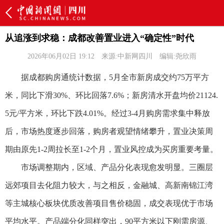
从追涨到求稳：成都改善置业进入“确定性”时代
2026年06月02日 19:12
来源:中新网四川
编辑:尧欣雨
据成都购房通统计数据，5月全市新房成交约75万平方
米，同比下滑30%、环比回落7.6%；新房清水开盘均价21124.
5元/平方米，环比下跌4.01%。经过3-4月购房需求集中释放
后，市场热度逐步回落，购房者观望情绪攀升，置业决策周
期由原先1-2周拉长至1-2个月，置业风控成为买房重要考量。
市场调整期内，区域、产品分化表现愈发明显。三圈层
远郊项目去化阻力较大，与之相反，金融城、高新南锦江湾
等主城核心板块优质改善项目售价稳固，成交表现优于市场
平均水平。产品端分化同样突出，90平方米以下刚需房源、