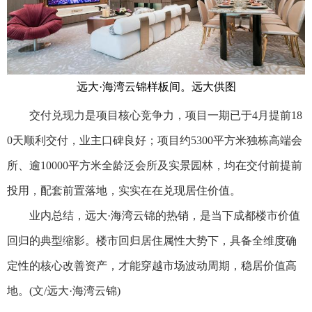
远大·海湾云锦样板间。远大供图
交付兑现力是项目核心竞争力，项目一期已于4月提前18
0天顺利交付，业主口碑良好；项目约5300平方米独栋高端会
所、逾10000平方米全龄泛会所及实景园林，均在交付前提前
投用，配套前置落地，实实在在兑现居住价值。
业内总结，远大·海湾云锦的热销，是当下成都楼市价值
回归的典型缩影。楼市回归居住属性大势下，具备全维度确
定性的核心改善资产，才能穿越市场波动周期，稳居价值高
地。(文/远大·海湾云锦)