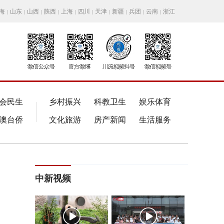
海
山东
山西
陕西
上海
四川
天津
新疆
兵团
云南
浙江
|
|
|
|
|
|
|
|
|
|
会民生
乡村振兴
科教卫生
娱乐体育
澳台侨
文化旅游
房产新闻
生活服务
中新视频