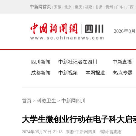
中新网首页
安徽
北京
重庆
福建
甘肃
贵州
广东
广西
|
|
|
|
|
|
|
|
|
2026年8
四川新闻
中新社记者在四川
中新直播
成都新闻
中新视频
本网报道
热点专题
首页 > 科教卫生 > 中新网四川
大学生微创业行动在电子科大启
2024年06月20日 21:18
来源:中新网四川
编辑:曹惠君