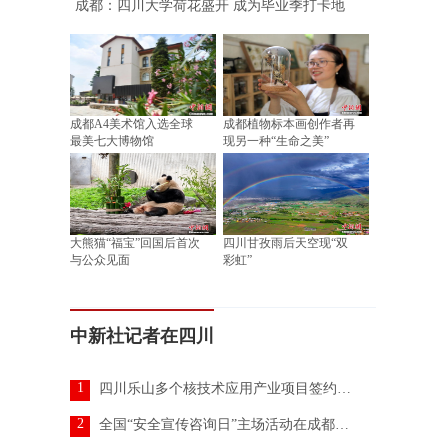
成都：四川大学荷花盛开 成为毕业季打卡地
成都A4美术馆入选全球
成都植物标本画创作者再
最美七大博物馆
现另一种“生命之美”
大熊猫“福宝”回国后首次
四川甘孜雨后天空现“双
与公众见面
彩虹”
中新社记者在四川
1
四川乐山多个核技术应用产业项目签约落地
2
全国“安全宣传咨询日”主场活动在成都举行