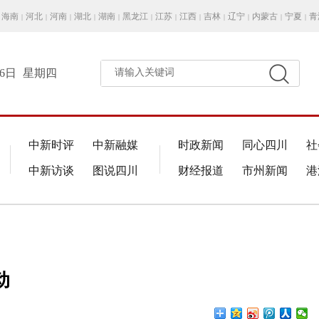
海南
河北
河南
湖北
湖南
黑龙江
江苏
江西
吉林
辽宁
内蒙古
宁夏
青
|
|
|
|
|
|
|
|
|
|
|
|
月6日
星期四
请输入关键词
中新时评
中新融媒
时政新闻
同心四川
社
中新访谈
图说四川
财经报道
市州新闻
港
动