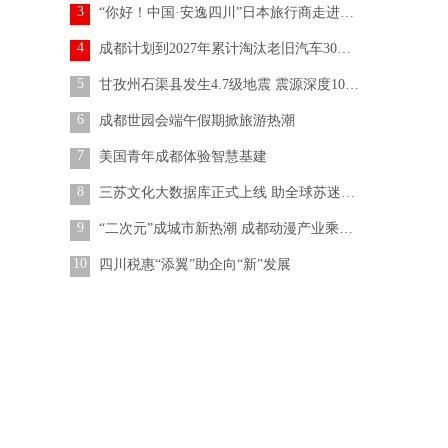
3
“你好！中国·安逸四川”日本旅行商走进四川
4
成都计划到2027年累计淘汰老旧汽车30万辆
5
甘孜州石渠县发生4.7级地震 震源深度10公里
6
成都世园会端午假期掀旅游热潮
7
美国青年成都体验智慧基建
8
三苏文化大数据库正式上线 助全球苏迷“拾贝苏海”
9
“二次元”成城市新热潮 成都动漫产业乘风破浪
10
四川税惠“添翼”助企向“新”发展