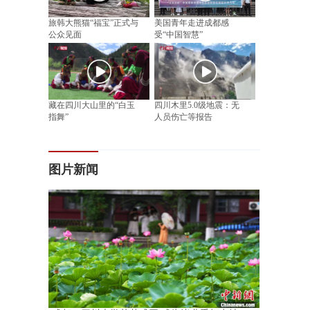
旅韩大熊猫“福宝”正式与
美国青年走进成都感
公众见面
受“中国智慧”
藏在四川大山里的“白玉
四川木里5.0级地震：无
指舞”
人员伤亡等报告
图片新闻