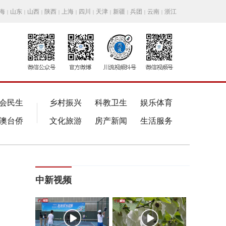
海
山东
山西
陕西
上海
四川
天津
新疆
兵团
云南
浙江
|
|
|
|
|
|
|
|
|
|
会民生
乡村振兴
科教卫生
娱乐体育
澳台侨
文化旅游
房产新闻
生活服务
中新视频