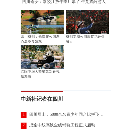
四川蓬安：嘉陵江放牛季启幕 百牛竞渡醉游人
四川成都：苍鹭在公园湖
成都棠湖公园海棠花开引
心岛觅食嬉戏
游人
绵阳中华大熊猫苑新春气
萍
氛渐浓
中新社记者在四川
1
四川眉山：5000余名青少年同台比拼飞行技艺
2
成渝中线高铁全线铺轨工程正式启动