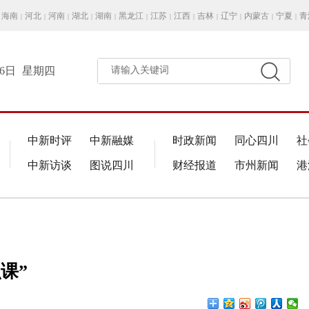
海南
河北
河南
湖北
湖南
黑龙江
江苏
江西
吉林
辽宁
内蒙古
宁夏
青
|
|
|
|
|
|
|
|
|
|
|
|
月6日
星期四
请输入关键词
中新时评
中新融媒
时政新闻
同心四川
社
中新访谈
图说四川
财经报道
市州新闻
港
课”