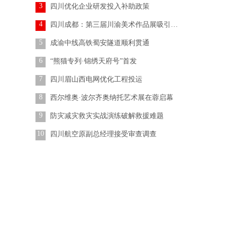
3
四川优化企业研发投入补助政策
4
四川成都：第三届川渝美术作品展吸引参观者
5
成渝中线高铁蜀安隧道顺利贯通
6
“熊猫专列·锦绣天府号”首发
7
四川眉山西电网优化工程投运
8
西尔维奥·波尔齐奥纳托艺术展在蓉启幕
9
防灾减灾救灾实战演练破解救援难题
10
四川航空原副总经理接受审查调查