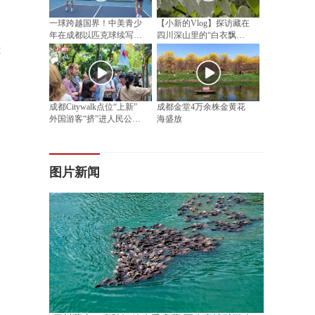
一球跨越国界！中美青少
【小新的Vlog】探访藏在
年在成都以匹克球续写民
四川深山里的“白衣飘飘”
间友好
邂逅漫山“植物活化石”
还
成都Citywalk点位“上新”
成都金堂4万余株金黄花
外国游客“挤”进人民公园
海盛放
相亲角
图片新闻