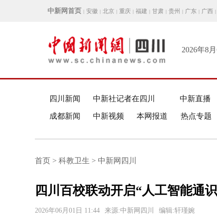
中新网首页
安徽
北京
重庆
福建
甘肃
贵州
广东
广西
|
|
|
|
|
|
|
|
|
2026年8
四川新闻
中新社记者在四川
中新直播
成都新闻
中新视频
本网报道
热点专题
首页 > 科教卫生 > 中新网四川
四川百校联动开启“人工智能通识
2026年06月01日 11:44
来源:中新网四川
编辑:轩瑾婉