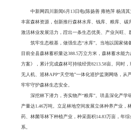
中新网四川新闻6月13日电(陈扬善 雍艳萍 杨清
丰富森林资源，创新推行森林水库、钱库、粮库、碳库
激活林业发展活力，蹚出一条生态优美、产业兴旺、
筑牢生态根基，做强生态“水库”。当地以国家储备
目前全县森林蓄积量达388.5万立方米，森林蓄水能
方案》，累计完成森林可持续经营8213.58亩。同时
无人机、巡林APP“天空地”一体化巡护监测网络，从
牢牢守护森林生态安全。
深挖林下潜力，夯实物产“粮库”。珙县深化产学研
产量达1.46万吨。立足林地空间发展立体种养产业，林
药、林菌等林下种植产业，种采面积14.83万亩，年
系。