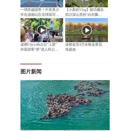
一球跨越国界！中美青少
【小新的Vlog】探访藏在
年在成都以匹克球续写民
四川深山里的“白衣飘飘”
间友好
邂逅漫山“植物活化石”
成都Citywalk点位“上新”
成都金堂4万余株金黄花
外国游客“挤”进人民公园
海盛放
相亲角
图片新闻
，