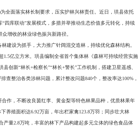
其)为全面落实林长制要求，压实护林兴林责任。近日，珙县依托
“四库联动”发展模式，多措并举推动生态价值多元转化，持续
群众增收的林业绿色振兴新路径。
林建设为抓手，大力推广针阔混交造林，持续优化森林结构。
力超1.5亿立方米。珙县编制全省首个集体林《森林可持续经营实施
，珙县创新“林长+检察长”“林长+警长”工作机制，搭建卫星遥感、
严排查整治各类涉林问题，累计整改问题840个，整改率达100%
合作，不断改良茵红李、黄金梨等特色林果品种，优质林果年
下养殖面积达6.92万亩，年出栏家禽123.8万羽；同步壮大林
综合产量2.8万吨，丰富的林下产品构建起多元立体的绿色食品体