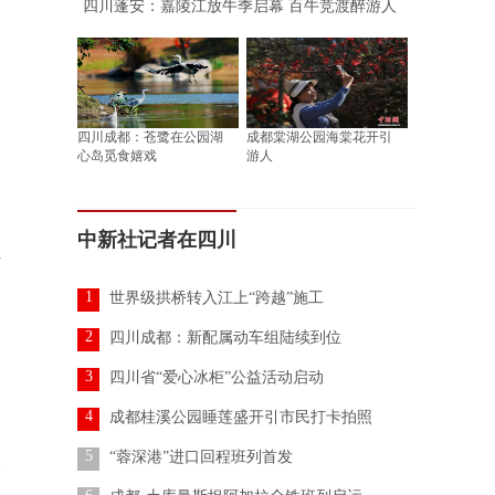
四川蓬安：嘉陵江放牛季启幕 百牛竞渡醉游人
四川成都：苍鹭在公园湖
成都棠湖公园海棠花开引
心岛觅食嬉戏
游人
中新社记者在四川
广
1
世界级拱桥转入江上“跨越”施工
2
四川成都：新配属动车组陆续到位
3
四川省“爱心冰柜”公益活动启动
4
成都桂溪公园睡莲盛开引市民打卡拍照
5
“蓉深港”进口回程班列首发