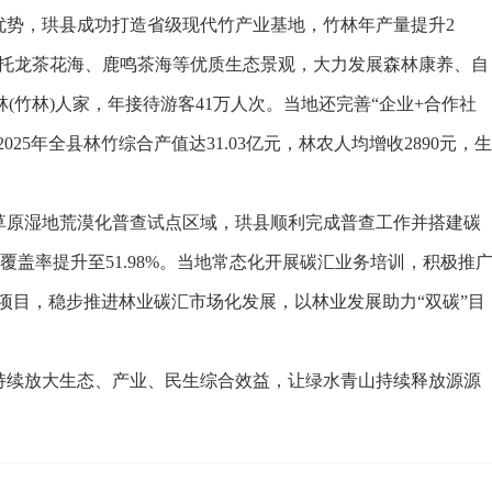
势，珙县成功打造省级现代竹产业基地，竹林年产量提升2
。依托龙茶花海、鹿鸣茶海等优质生态景观，大力发展森林康养、自
(竹林)人家，年接待游客41万人次。当地还完善“企业+合作社
025年全县林竹综合产值达31.03亿元，林农人均增收2890元，生
原湿地荒漠化普查试点区域，珙县顺利完成普查工作并搭建碳
盖率提升至51.98%。当地常态化开展碳汇业务培训，积极推
汇项目，稳步推进林业碳汇市场化发展，以林业发展助力“双碳”目
续放大生态、产业、民生综合效益，让绿水青山持续释放源源