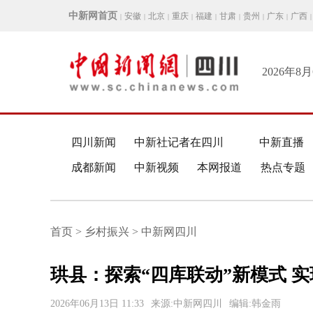
中新网首页
安徽
北京
重庆
福建
甘肃
贵州
广东
广西
|
|
|
|
|
|
|
|
|
2026年8
四川新闻
中新社记者在四川
中新直播
成都新闻
中新视频
本网报道
热点专题
首页 > 乡村振兴 > 中新网四川
珙县：探索“四库联动”新模式 
2026年06月13日 11:33
来源:中新网四川
编辑:韩金雨