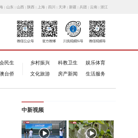
海
山东
山西
陕西
上海
四川
天津
新疆
兵团
云南
浙江
|
|
|
|
|
|
|
|
|
|
会民生
乡村振兴
科教卫生
娱乐体育
澳台侨
文化旅游
房产新闻
生活服务
中新视频