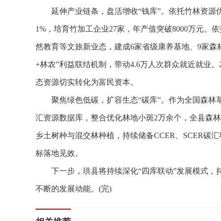
延伸产业链条，盘活增收“钱库”。依托竹林资源优
1%，培育竹加工企业27家，年产值突破8000万元
然教育等文旅新业态，建成6家省级康养基地、9家森林
+林农”利益联结机制，带动4.6万人次群众就近就业。2
态资源切实转化为富民资本。
聚焦绿色低碳，扩容生态“碳库”。作为全国森林草
汇资源数据库，整合优化林地小斑2万余个，全县森林覆
乡土树种与混交林种植，持续储备CCER、SCER碳
标落地见效。
下一步，珙县将持续深化“四库联动”发展模式，持
不断的发展动能。(完)