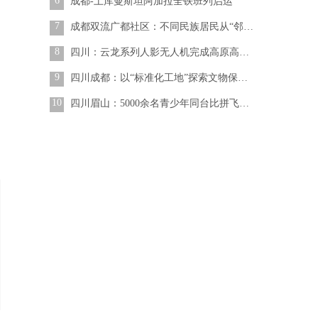
6
成都-土库曼斯坦阿加拉全铁班列启运
7
成都双流广都社区：不同民族居民从“邻居”变成“一家人”
8
四川：云龙系列人影无人机完成高原高海拔作业试验
9
四川成都：以“标准化工地”探索文物保护工程管理新模式
10
四川眉山：5000余名青少年同台比拼飞行技艺