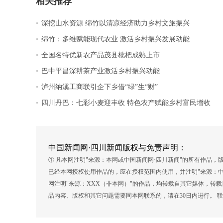
相关推荐
.
深挖山水资源 绵竹以清凉经济助力乡村文旅振兴
.
绵竹：多维赋能现代农业 激活乡村振兴发展动能
.
全国名特优新农产品茂县枇杷成熟上市
.
巴中平昌深耕茶产业激活乡村振兴动能
.
泸州纳溪工商联引企下乡借“绿”生“财”
.
四川丹巴：七彩小麦迎丰收 特色农产赋能乡村富民增收
中国新闻网·四川新闻版权与免责声明：
① 凡本网注明"来源：本网或中国新闻网·四川新闻"的所有作品
已经本网授权使用作品的，应在授权范围内使用，并注明"来源：中
网注明"来源：XXX（非本网）"的作品，均转载自其它媒体，转
品内容、版权和其它问题需要同本网联系的，请在30日内进行。 联系方式