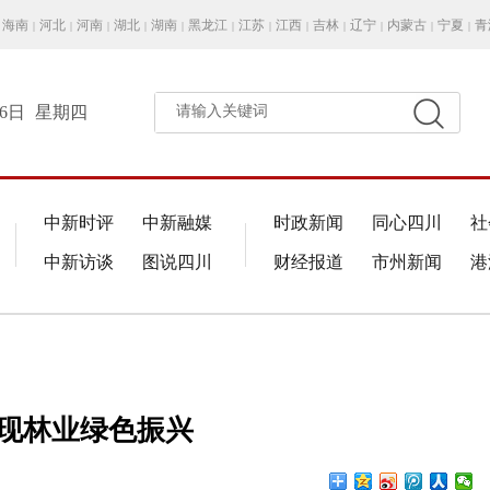
海南
河北
河南
湖北
湖南
黑龙江
江苏
江西
吉林
辽宁
内蒙古
宁夏
青
|
|
|
|
|
|
|
|
|
|
|
|
月6日
星期四
请输入关键词
中新时评
中新融媒
时政新闻
同心四川
社
中新访谈
图说四川
财经报道
市州新闻
港
实现林业绿色振兴