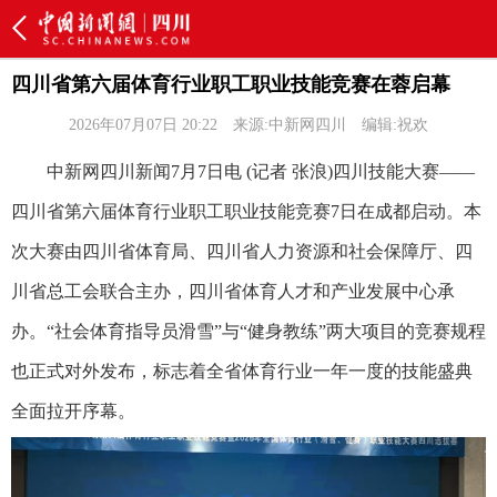
四川省第六届体育行业职工职业技能竞赛在蓉启幕
2026年07月07日 20:22
来源:中新网四川
编辑:祝欢
中新网四川新闻7月7日电 (记者 张浪)四川技能大赛——
四川省第六届体育行业职工职业技能竞赛7日在成都启动。本
次大赛由四川省体育局、四川省人力资源和社会保障厅、四
川省总工会联合主办，四川省体育人才和产业发展中心承
办。“社会体育指导员滑雪”与“健身教练”两大项目的竞赛规程
也正式对外发布，标志着全省体育行业一年一度的技能盛典
全面拉开序幕。