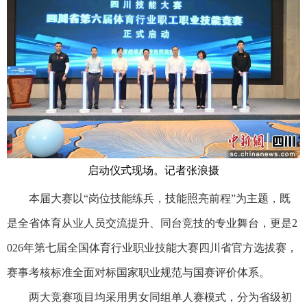
启动仪式现场。记者张浪摄
本届大赛以“岗位技能练兵，技能照亮前程”为主题，既
是全省体育从业人员交流提升、同台竞技的专业舞台，更是2
026年第七届全国体育行业职业技能大赛四川省官方选拔赛，
赛事考核标准全面对标国家职业规范与国赛评价体系。
两大竞赛项目均采用男女同组单人赛模式，分为省级初