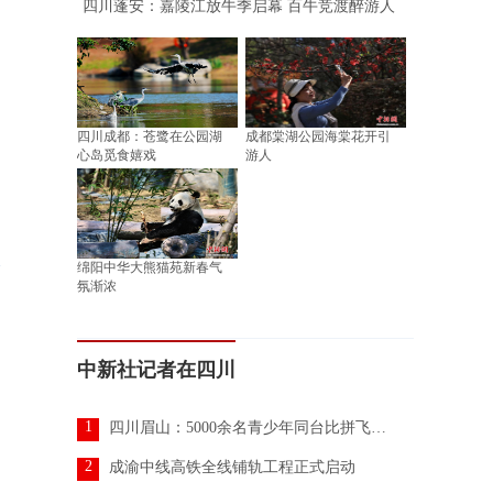
四川蓬安：嘉陵江放牛季启幕 百牛竞渡醉游人
四川成都：苍鹭在公园湖
成都棠湖公园海棠花开引
心岛觅食嬉戏
游人
绵阳中华大熊猫苑新春气
氛渐浓
中新社记者在四川
1
四川眉山：5000余名青少年同台比拼飞行技艺
2
成渝中线高铁全线铺轨工程正式启动