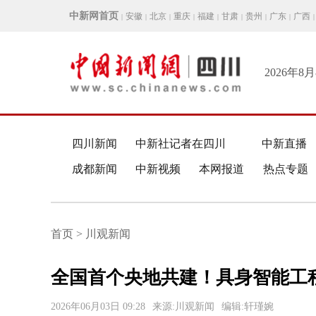
中新网首页
安徽
北京
重庆
福建
甘肃
贵州
广东
广西
|
|
|
|
|
|
|
|
|
2026年8
四川新闻
中新社记者在四川
中新直播
成都新闻
中新视频
本网报道
热点专题
首页 > 川观新闻
全国首个央地共建！具身智能工
2026年06月03日 09:28
来源:川观新闻
编辑:轩瑾婉