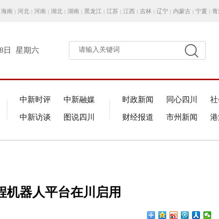
海南
河北
河南
湖北
湖南
黑龙江
江苏
江西
吉林
辽宁
内蒙古
宁夏
青
|
|
|
|
|
|
|
|
|
|
|
|
月8日
星期六
请输入关键词
中新时评
中新融媒
时政新闻
同心四川
社
中新访谈
图说四川
财经报道
市州新闻
港
程机器人平台在川启用