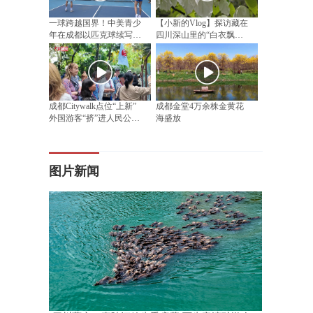
一球跨越国界！中美青少
【小新的Vlog】探访藏在
年在成都以匹克球续写民
四川深山里的“白衣飘飘”
间友好
邂逅漫山“植物活化石”
成都Citywalk点位“上新”
成都金堂4万余株金黄花
外国游客“挤”进人民公园
海盛放
相亲角
图片新闻