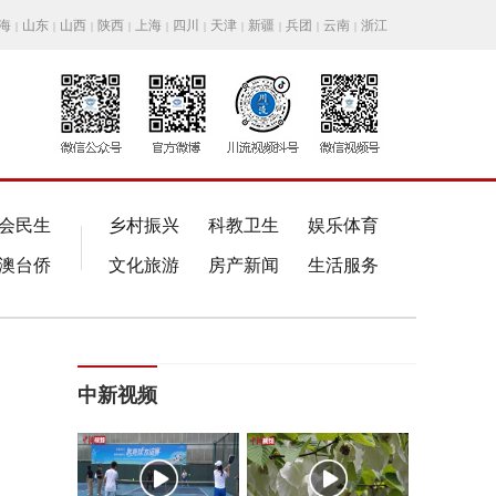
海
山东
山西
陕西
上海
四川
天津
新疆
兵团
云南
浙江
|
|
|
|
|
|
|
|
|
|
会民生
乡村振兴
科教卫生
娱乐体育
澳台侨
文化旅游
房产新闻
生活服务
中新视频