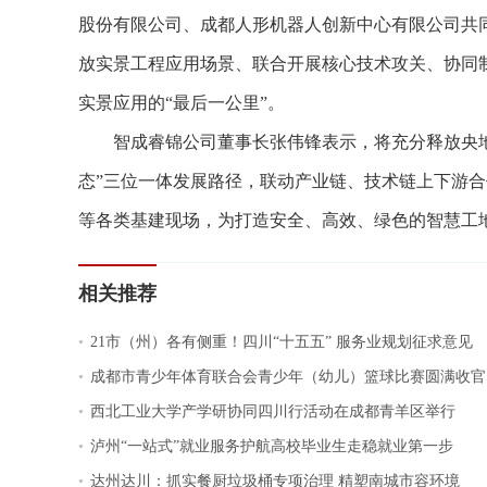
股份有限公司、成都人形机器人创新中心有限公司共
放实景工程应用场景、联合开展核心技术攻关、协同
实景应用的“最后一公里”。
智成睿锦公司董事长张伟锋表示，将充分释放央地
态”三位一体发展路径，联动产业链、技术链上下游
等各类基建现场，为打造安全、高效、绿色的智慧工
相关推荐
.
21市（州）各有侧重！四川“十五五” 服务业规划征求意见
.
成都市青少年体育联合会青少年（幼儿）篮球比赛圆满收官
.
西北工业大学产学研协同四川行活动在成都青羊区举行
.
泸州“一站式”就业服务护航高校毕业生走稳就业第一步
.
达州达川：抓实餐厨垃圾桶专项治理 精塑南城市容环境