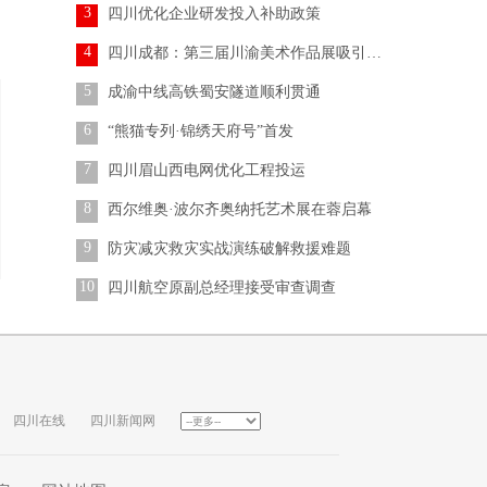
3
四川优化企业研发投入补助政策
4
四川成都：第三届川渝美术作品展吸引参观者
5
成渝中线高铁蜀安隧道顺利贯通
6
“熊猫专列·锦绣天府号”首发
7
四川眉山西电网优化工程投运
8
西尔维奥·波尔齐奥纳托艺术展在蓉启幕
9
防灾减灾救灾实战演练破解救援难题
10
四川航空原副总经理接受审查调查
四川在线
四川新闻网