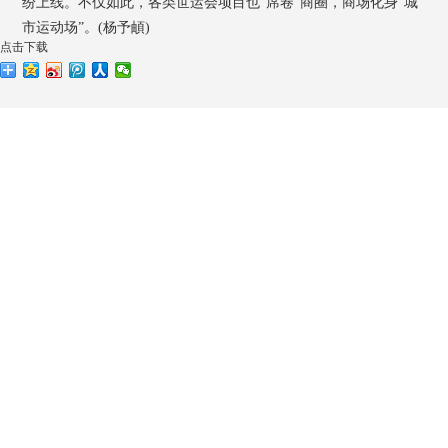
纷上线。不仅如此，各类世运会项目也“席卷”商圈，商场化身“城
市运动场”。(杨予頔)
点击下载