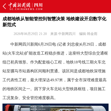
成都地铁从智能管控到智慧决策 地铁建设开启数字化
新范式
2026年06月29日 21:20
来源:中新网四川
编辑:韩金雨
中新网四川新闻6月29日电 (记者 刘忠俊)6月29日，成都
站(火车北站)扩能改造工程稳步推进，这座特大型综合交通枢
纽已初具雏形。作为配套核心工程，地铁18号线三期火车北
站至骡马市站盾构区间顺利贯通。该区间是成都地铁深埋施
工代表性工程，最大埋深达49.97米，属于全市深埋难度最高
的地铁区间之一。因下穿火车北站大型铁路枢纽，项目施工
工况复杂、安全管控难度极高。