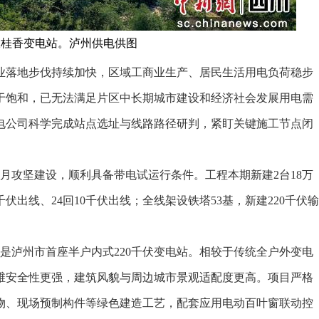
伏桂香变电站。泸州供电供图
落地步伐持续加快，区域工商业生产、居民生活用电负荷稳步
于饱和，已无法满足片区中长期城市建设和经济社会发展用电需
电公司科学完成站点选址与线路路径研判，紧盯关键施工节点闭
个月攻坚建设，顺利具备带电试运行条件。工程本期新建2台18万
千伏出线、24回10千伏出线；全线架设铁塔53基，新建220千伏输
是泸州市首座半户内式220千伏变电站。相较于传统全户外变电
维安全性更强，建筑风貌与周边城市景观适配度更高。项目严格
物、现场预制构件等绿色建造工艺，配套应用电动百叶窗联动控