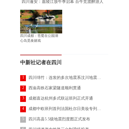
四川蓬安：嘉陵江放牛季启幕 百牛竞渡醉游人
四川成都：苍鹭在公园湖
心岛觅食嬉戏
中新社记者在四川
1
四川绵竹：连发的多次地震系汶川地震余震 无人员伤亡报告
2
西渝高铁石家梁隧道顺利贯通
3
成都直达杭州多式联运班列正式开通
4
成都中欧班列首列法国杜尔日美妆专列发车
5
四川高县5.5级地震烈度图正式发布