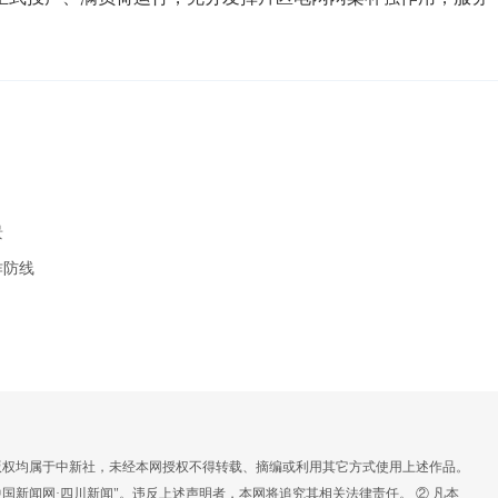
景
诈防线
，版权均属于中新社，未经本网授权不得转载、摘编或利用其它方式使用上述作品。
国新闻网·四川新闻"。违反上述声明者，本网将追究其相关法律责任。 ② 凡本