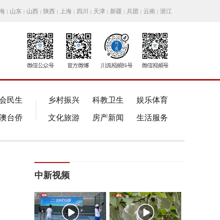
海
山东
山西
陕西
上海
四川
天津
新疆
兵团
云南
浙江
|
|
|
|
|
|
|
|
|
|
会民生
乡村振兴
科教卫生
娱乐体育
澳台侨
文化旅游
房产新闻
生活服务
中新视频