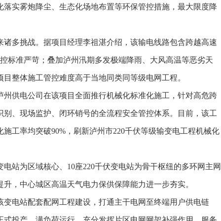
化落实雾炮降尘、生态化场地布置等环保管控措施，最大限度降
诸多挑战。据项目经理李祖湛介绍，该输电线路包含跨越高速
管控标准严苛；叠加泸州汛期多发极端降雨、大风高温等恶劣天
项目整体施工管控难度高于当地同类同等级电网工程。
州供电公司在该项目全面推行机械化标准化施工，针对高危跨
识别、现场监护、闭环销号的全流程安全管控体系。目前，该工
施工率均突破90%，刷新泸州市220千伏等级输变电工程机械化
电站为区域核心、10座220千伏变电站为骨干枢纽的多环网主网
提升，中心城区高温天气电力保供保障能力进一步夯实。
变电站配套配网工程建设，打通主干电网至终端用户供电链
正式投产、满负荷运行，充分发挥片区电网网架补强作用，服务