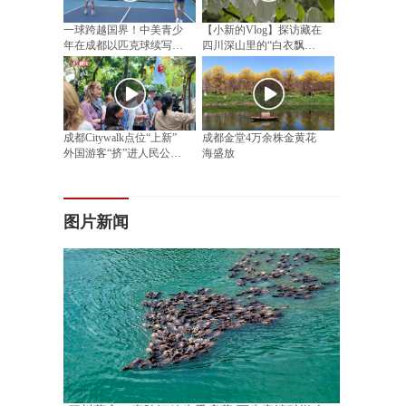
一球跨越国界！中美青少
【小新的Vlog】探访藏在
年在成都以匹克球续写民
四川深山里的“白衣飘飘”
间友好
邂逅漫山“植物活化石”
成都Citywalk点位“上新”
成都金堂4万余株金黄花
外国游客“挤”进人民公园
海盛放
相亲角
图片新闻