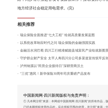
地方经济社会稳定用电需求。(完)
相关推荐
.
瑞众保险全面推进“七大工程” 绘就高质量发展蓝图
.
以系统改革响应时代之问 瑞众保险的金融强国实践
.
金融活水润巴蜀 四川工行精准赋能县域富民产业绘就新图
.
守护群众财产安全 太平人寿四川分公司多渠道宣传筑牢反
.
泸州纳溪以“民营企业接待日”深耕营商沃土
.
“三优”惠民！新华保险30周年司庆重磅产品发布
中国新闻网·四川新闻版权与免责声明：
① 凡本网注明"来源：本网或中国新闻网·四川新闻"的所有作品
已经本网授权使用作品的，应在授权范围内使用，并注明"来源：中