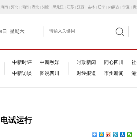
海南
河北
河南
湖北
湖南
黑龙江
江苏
江西
吉林
辽宁
内蒙古
宁夏
青
|
|
|
|
|
|
|
|
|
|
|
|
月8日
星期六
请输入关键词
中新时评
中新融媒
时政新闻
同心四川
社
中新访谈
图说四川
财经报道
市州新闻
港
带电试运行