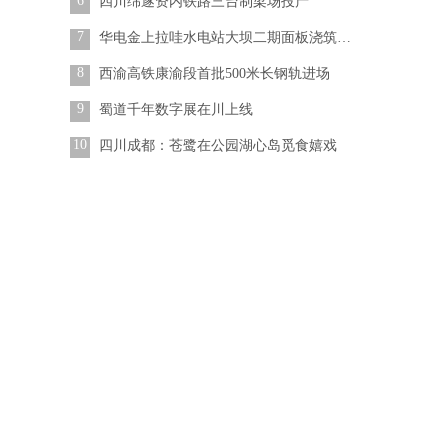
6
四川绵遂资内铁路三台制梁场投产
7
华电金上拉哇水电站大坝二期面板浇筑完成
8
西渝高铁康渝段首批500米长钢轨进场
9
蜀道千年数字展在川上线
10
四川成都：苍鹭在公园湖心岛觅食嬉戏