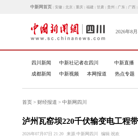
中新网首页
安徽
北京
重庆
福建
甘肃
贵州
广东
广西
|
|
|
|
|
|
|
|
|
2026年8
四川新闻
中新社记者在四川
中新直播
成都新闻
中新视频
本网报道
热点专题
首页 > 财经报道 > 中新网四川
泸州瓦窑坝220千伏输变电工程
2026年07月07日 21:20
来源:中新网四川
编辑:祝欢