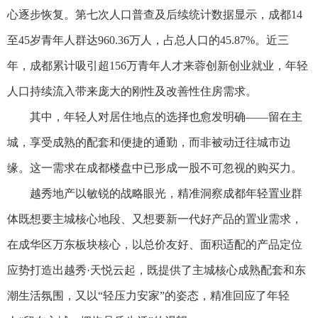
心逐步恢复。第七次人口普查及后续统计数据显示，成都14
至45岁青年人群达960.36万人，占总人口的45.87%。近三
年，成都累计吸引超156万青年人才来蓉创新创业就业，年轻
人口持续流入带来庞大的刚性及改善性住房需求。
其中，年轻人对居住地点的选择也愈发明确——留在主
城，享受成熟的配套和便捷的通勤，而非被动迁往城市边
缘。这一需求在成都楼盘中已形成一股不可忽视的购买力。
越秀地产以敏锐的战略眼光，精准洞察成都年轻置业群
体既想要主城核心地段、又想要新一代好产品的置业需求，
在成华区万东板块核心，以总价友好、面积适配的产品定位
应势打造出越秀·天悦云起，既提供了主城核心成熟配套和东
潮生活氛围，又以“轻压力安家”的姿态，精准回应了年轻