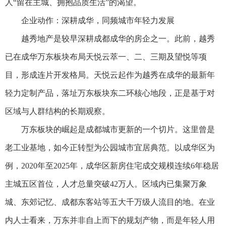
人“留在主城、拥抱品质生活”的渴望。
企业动作：深耕成华，同频城市年轻力发展
越秀地产是较早深耕成都成华的房企之一。此前，越秀
已在成华万东板块布局天悦云萃一、二、三期及望悦等项
目，形成连片开发格局。天悦云起作为越秀在成华的最新年
轻力定制产品，落址万东板块东二环核心地段，正是基于对
区域与人群结构的长期观察。
万东板块的崛起是成都城市更新的一个切片。这里曾是
老工业基地，如今正转型为公园城市宜居典范。以成华区为
例，2020年至2025年，成华区新房住宅成交规模连续6年稳居
主城五区首位，人才总量突破42万人。区域内已集聚万象
城、东郊记忆、成都东客站等五大千万级人流目的地。在业
内人士看来，万东并非自上而下的规划产物，而是年轻人用