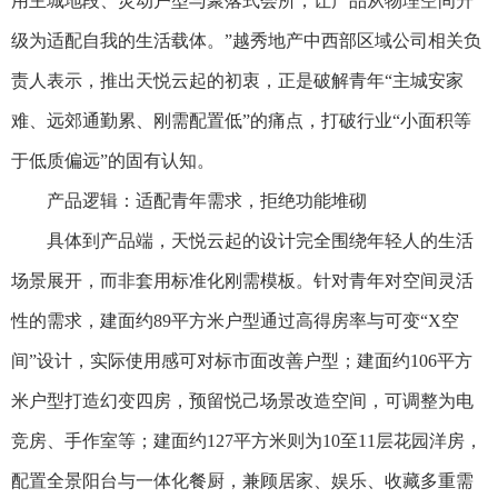
用主城地段、灵动户型与聚落式会所，让产品从物理空间升
级为适配自我的生活载体。”越秀地产中西部区域公司相关负
责人表示，推出天悦云起的初衷，正是破解青年“主城安家
难、远郊通勤累、刚需配置低”的痛点，打破行业“小面积等
于低质偏远”的固有认知。
产品逻辑：适配青年需求，拒绝功能堆砌
具体到产品端，天悦云起的设计完全围绕年轻人的生活
场景展开，而非套用标准化刚需模板。针对青年对空间灵活
性的需求，建面约89平方米户型通过高得房率与可变“X空
间”设计，实际使用感可对标市面改善户型；建面约106平方
米户型打造幻变四房，预留悦己场景改造空间，可调整为电
竞房、手作室等；建面约127平方米则为10至11层花园洋房，
配置全景阳台与一体化餐厨，兼顾居家、娱乐、收藏多重需