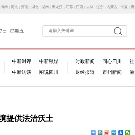
海南
河北
河南
湖北
湖南
黑龙江
江苏
江西
吉林
辽宁
内蒙古
宁夏
青
|
|
|
|
|
|
|
|
|
|
|
|
月7日
星期五
请输入关键词
中新时评
中新融媒
时政新闻
同心四川
社
中新访谈
图说四川
财经报道
市州新闻
港
环境提供法治沃土