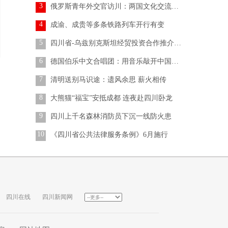
3
俄罗斯青年外交官访川：两国文化交流至关重要
4
成渝、成贵等多条铁路列车开行有变
5
四川省-乌兹别克斯坦经贸投资合作推介会在蓉举行
6
德国伯乐中文合唱团：用音乐敲开中国文化大门
7
清明送别马识途：遗风余思 薪火相传
8
大熊猫“福宝”安抵成都 连夜赴四川卧龙
9
四川上千名森林消防员下沉一线防火患
10
《四川省公共法律服务条例》6月施行
四川在线
四川新闻网