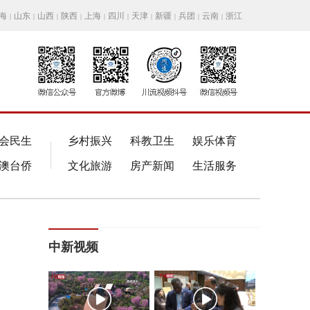
海
山东
山西
陕西
上海
四川
天津
新疆
兵团
云南
浙江
|
|
|
|
|
|
|
|
|
|
会民生
乡村振兴
科教卫生
娱乐体育
澳台侨
文化旅游
房产新闻
生活服务
中新视频