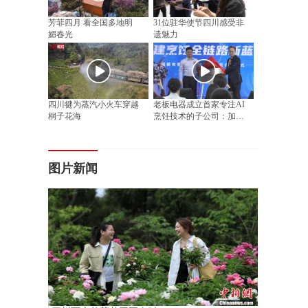
芳菲四月 看全国多地明
31位驻华使节四川感受非
媚春光
遗魅力
四川犍为蒸汽小火车穿越
老板电器成立首家专注AI
桐子花海
烹饪技术的子公司：加速
烹饪大模型研发
图片新闻