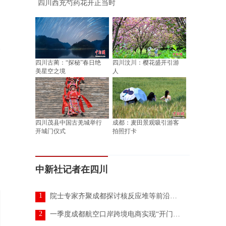
四川西充芍药花开正当时
四川古蔺：“探秘”春日绝
四川汶川：樱花盛开引游
美星空之境
人
四川茂县中国古羌城举行
成都：麦田景观吸引游客
开城门仪式
拍照打卡
中新社记者在四川
1
院士专家齐聚成都探讨核反应堆等前沿科技创新
2
一季度成都航空口岸跨境电商实现“开门红”