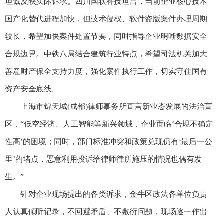
坦诚反映实际诉求。四川国软科技坦言，当前企业核心技术
国产化替代进程加快，但技术侵权、软件盗版案件办理周期
较长，希望加快案件处置节奏，同时指导企业明晰数据安全
合规边界。中铁八局结合建筑行业特点，希望司法机关加大
善意财产保全支持力度，强化案件执行工作，切实守住国有
资产安全底线。
上海市锦天城(成都)律师事务所直言新业态发展的法治盲
区，“低空经济、人工智能等新兴领域，企业面临‘合规不确定
性高’的困境；同时，部门标准冲突和政策兑现仍有‘最后一公
里’的堵点，恶意利用投诉给律师律所施压的情况也偶有发
生。”
针对企业现场提出的各类诉求，金牛区政法各单位负责
人认真倾听记录，不回避矛盾、不敷衍问题，现场逐一作出