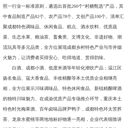
照一行业一标准原则，遴选出首批260个“村糖甄选”产品，其
中食品制造产品82个、农产品78个、文创产品100个。清单汇
聚成都特色调味品、休闲食品、糕点、酒水饮料、优质蔬
菜、生态水果、粮油茶、畜禽类、文博文化、非遗好物、潮
流玩具等多元品类，全方位展现成都乡村特色产业与市井烟
火魅力，让消费者买得安心、吃得地道、赏得韵味。
白酒、成都小酒、低度米酒等年轻化潮饮产品；温江区
扬名食品、寇大香食品、丰收精酿等本土优质企业相继亮
相，全方位展示川味调味品、特色休闲食品、新锐精酿啤酒
的独特川味魅力。在成渝优质产品专场推介环节，重庆本土
特色时光梅果酒、百年卤味品牌尹鸭子，成都特色环太苦荞
茶、龙泉水蜜桃等两地地标好物逐一亮相，企业代表细致讲