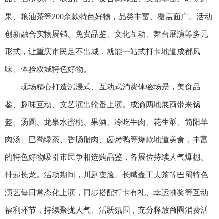
果、粮油茶等200余款特色好物，品类丰富、覆盖面广。活动
创新融合实物展销、免费品鉴、文化互动、舞台展演等多元
形式，让重庆市民足不出城，就能一站式打卡地道成都风
味、体验双城特色好物。
现场精心打造沉浸式、互动式消费体验场景，美食品
鉴、趣味互动、文艺演出轮番上演。成渝两地展商带来锅
盔、汤圆、龙泉水蜜桃、果酒、冷吃牛肉、花生酥、简阳羊
肉汤、巴蜀绿茶、香肠腊肉、卤烤鸭等爆款地道美食，丰富
的特色好物吸引市民争相选购品鉴，各展位持续人气爆棚、
排起长龙。活动期间，川剧变脸、长嘴壶工夫茶等巴蜀特色
演艺每日常态化上演，同步搭配打卡有礼、幸运抽奖等互动
福利环节，持续聚拢人气、活跃氛围，充分释放商圈消费活