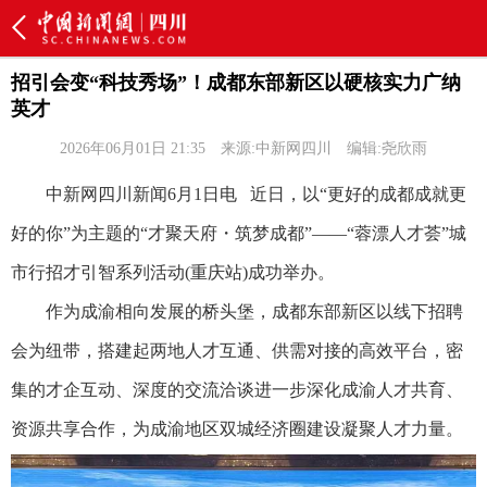
招引会变“科技秀场”！成都东部新区以硬核实力广纳
英才
2026年06月01日 21:35
来源:中新网四川
编辑:尧欣雨
中新网四川新闻6月1日电 近日，以“更好的成都成就更
好的你”为主题的“才聚天府・筑梦成都”——“蓉漂人才荟”城
市行招才引智系列活动(重庆站)成功举办。
作为成渝相向发展的桥头堡，成都东部新区以线下招聘
会为纽带，搭建起两地人才互通、供需对接的高效平台，密
集的才企互动、深度的交流洽谈进一步深化成渝人才共育、
资源共享合作，为成渝地区双城经济圈建设凝聚人才力量。