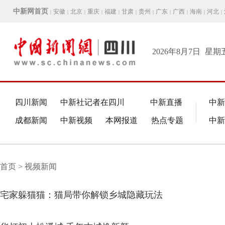
中新网首页
安徽
北京
重庆
福建
甘肃
贵州
广东
广西
海南
河北
|
|
|
|
|
|
|
|
|
|
|
2026年8月7日
星期
四川新闻
中新社记者在四川
中新直播
中新
成都新闻
中新视频
本网报道
热点专题
中新
首页 > 视频新闻
宅家躲猫猫：猫局带你解锁乡城隐藏玩法