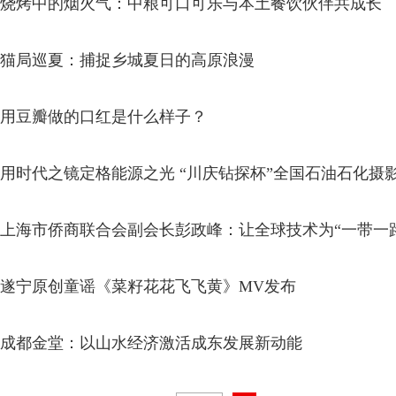
烧烤中的烟火气：中粮可口可乐与本土餐饮伙伴共成长
猫局巡夏：捕捉乡城夏日的高原浪漫
用豆瓣做的口红是什么样子？
用时代之镜定格能源之光 “川庆钻探杯”全国石油石化摄
上海市侨商联合会副会长彭政峰：让全球技术为“一带一
遂宁原创童谣《菜籽花花飞飞黄》MV发布
成都金堂：以山水经济激活成东发展新动能