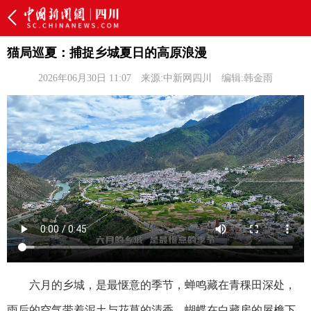
猫局巡夏：捕捉乡城夏日的高原浪漫
2026年06月30日 11:07
来源:中新网四川
编辑:韩金雨
六月的乡城，是最惬意的季节，蝉鸣藏在青稞田深处，
雨后的空气带着泥土与花草的清香，蝴蝶在白藏房的屋檐下