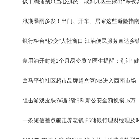
孩子胸痛别只当心肌炎！成妇儿医生揪出“深夜
汛期暴雨多发！出门、开车、居家这些避险指
银行柜台“秒变”人社窗口 江油便民服务直达乡
食用油开封超2个月易变质？医生提醒：别让“健
盒马平价社区超市品牌超盒算NB进入西南市场
阻击游戏皮肤诈骗 绵阳科新公安全额挽损15万
一条短信差点骗走养老钱 邮储银行理财经理及时