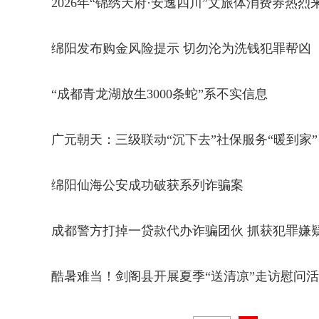
2026年“锦绣天府·安逸四川”文旅体消费券热烈
绵阳发布购金风险提示 切勿沦为洗钱犯罪帮凶
“成都青龙湖放生3000条蛇”系不实信息
广元朝天：三级联动“沉下去”社保服务“暖到家”
绵阳仙海公安成功破获系列诈骗案
成都警方打掉一贷款代办诈骗团伙 抓获犯罪嫌疑
酷暑难当！剑阁县开展夏季“送清凉”走访慰问