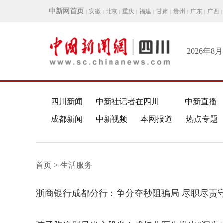
中新网首页
安徽
北京
重庆
福建
甘肃
贵州
广东
广西
|
|
|
|
|
|
|
|
|
2026年8
四川新闻
中新社记者在四川
中新直播
成都新闻
中新视频
本网报道
热点专题
首页 > 生活服务
浙商银行成都分行：争分夺秒阻骗局 尽职尽责