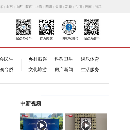
海
山东
山西
陕西
上海
四川
天津
新疆
兵团
云南
浙江
|
|
|
|
|
|
|
|
|
|
会民生
乡村振兴
科教卫生
娱乐体育
澳台侨
文化旅游
房产新闻
生活服务
中新视频