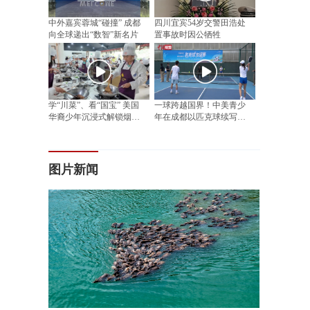
中外嘉宾蓉城“碰撞” 成都
四川宜宾54岁交警田浩处
向全球递出“数智”新名片
置事故时因公牺牲
学“川菜”、看“国宝” 美国
一球跨越国界！中美青少
华裔少年沉浸式解锁烟火
年在成都以匹克球续写民
四川
间友好
图片新闻