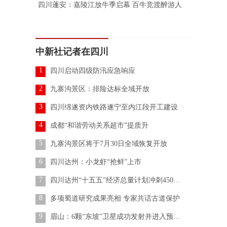
四川蓬安：嘉陵江放牛季启幕 百牛竞渡醉游人
中新社记者在四川
1
四川启动四级防汛应急响应
2
九寨沟景区：排险达标全域开放
3
四川绵遂资内铁路遂宁至内江段开工建设
4
成都“和谐劳动关系超市”提质升
5
九寨沟景区将于7月30日全域恢复开放
6
四川达州：小龙虾“抢鲜”上市
7
四川达州“十五五”经济总量计划冲刺4500亿元
8
多项蜀道研究成果亮相 专家共话古道保护
9
眉山：6颗“东坡”卫星成功发射并进入预定轨道