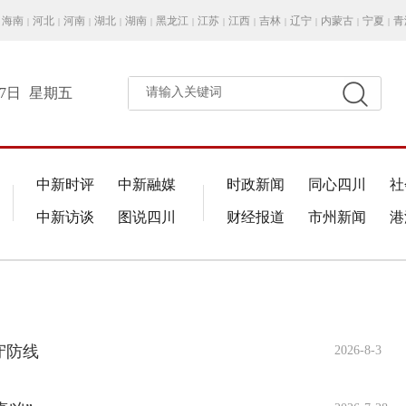
海南
河北
河南
湖北
湖南
黑龙江
江苏
江西
吉林
辽宁
内蒙古
宁夏
青
|
|
|
|
|
|
|
|
|
|
|
|
月7日
星期五
请输入关键词
中新时评
中新融媒
时政新闻
同心四川
社
中新访谈
图说四川
财经报道
市州新闻
港
守防线
2026-8-3