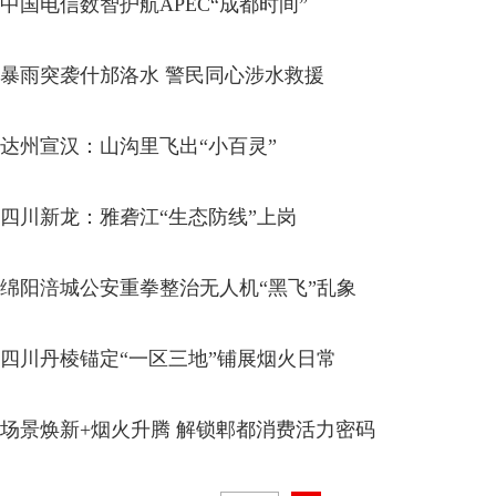
中国电信数智护航APEC“成都时间”
暴雨突袭什邡洛水 警民同心涉水救援
达州宣汉：山沟里飞出“小百灵”
四川新龙：雅砻江“生态防线”上岗
绵阳涪城公安重拳整治无人机“黑飞”乱象
四川丹棱锚定“一区三地”铺展烟火日常
场景焕新+烟火升腾 解锁郫都消费活力密码