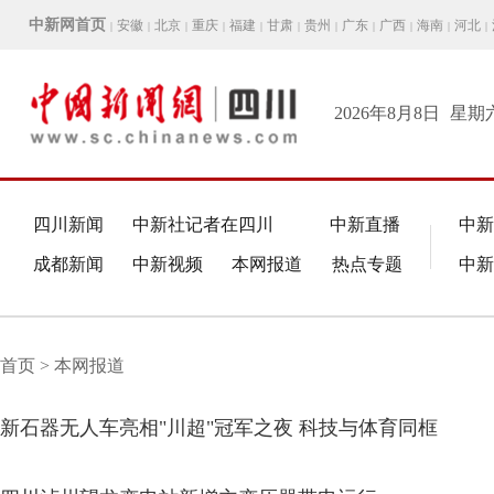
中新网首页
安徽
北京
重庆
福建
甘肃
贵州
广东
广西
海南
河北
|
|
|
|
|
|
|
|
|
|
|
2026年8月8日
星期
四川新闻
中新社记者在四川
中新直播
中新
成都新闻
中新视频
本网报道
热点专题
中新
首页 > 本网报道
新石器无人车亮相"川超"冠军之夜 科技与体育同框