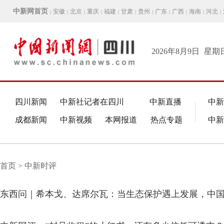
中新网首页
安徽
北京
重庆
福建
甘肃
贵州
广东
广西
海南
河北
|
|
|
|
|
|
|
|
|
|
|
2026年8月9日
星期
四川新闻
中新社记者在四川
中新直播
中新
成都新闻
中新视频
本网报道
热点专题
中新
首页 > 中新时评
东西问｜希本戈、达席尔瓦：当生态保护遇上发展，中