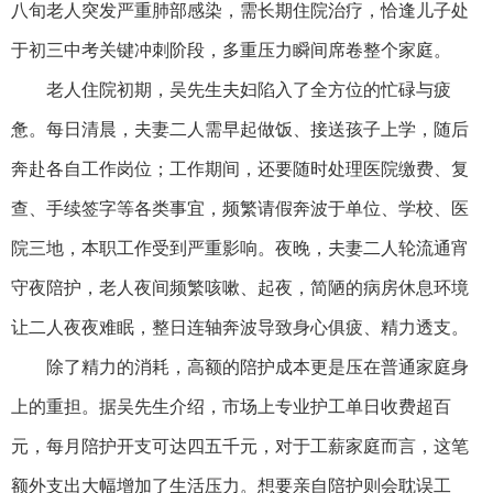
八旬老人突发严重肺部感染，需长期住院治疗，恰逢儿子处
于初三中考关键冲刺阶段，多重压力瞬间席卷整个家庭。
老人住院初期，吴先生夫妇陷入了全方位的忙碌与疲
惫。每日清晨，夫妻二人需早起做饭、接送孩子上学，随后
奔赴各自工作岗位；工作期间，还要随时处理医院缴费、复
查、手续签字等各类事宜，频繁请假奔波于单位、学校、医
院三地，本职工作受到严重影响。夜晚，夫妻二人轮流通宵
守夜陪护，老人夜间频繁咳嗽、起夜，简陋的病房休息环境
让二人夜夜难眠，整日连轴奔波导致身心俱疲、精力透支。
除了精力的消耗，高额的陪护成本更是压在普通家庭身
上的重担。据吴先生介绍，市场上专业护工单日收费超百
元，每月陪护开支可达四五千元，对于工薪家庭而言，这笔
额外支出大幅增加了生活压力。想要亲自陪护则会耽误工