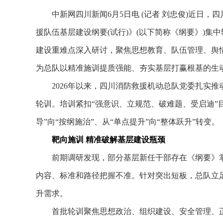
中新网四川新闻6月5日电 (记者 刘忠俊)近日，四
援队伍基层建设纲要(试行)》(以下简称《纲要》)
建设重难点深入研讨，聚焦思想教育、队伍管理、舆
为总队以精准施训提质强能、夯实基层打赢根基的生
2026年以来，四川消防救援机动总队党委扎实推动
轮训。培训紧扣“强意识、立规范、破难题、受启迪”
导”向“按纲施治”、从“单点提升”向“整体跃升”转变。
靶向施训 精准破解基层建设瓶颈
前期调研发现，部分基层新任干部存在《纲要》掌
内容、标准和路径把握不准。针对突出短板，总队立
升需求。
首批轮训聚焦思想政治、组织建设、安全管理、正