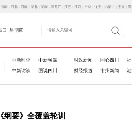
海南
河北
河南
湖北
湖南
黑龙江
江苏
江西
吉林
辽宁
内蒙古
宁夏
青
|
|
|
|
|
|
|
|
|
|
|
|
月6日
星期四
请输入关键词
中新时评
中新融媒
时政新闻
同心四川
社
中新访谈
图说四川
财经报道
市州新闻
港
《纲要》全覆盖轮训