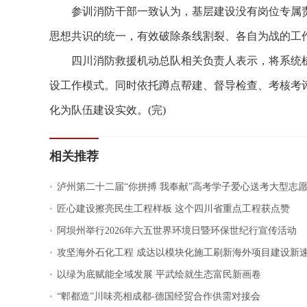
参训消防干部一致认为，基层建设没有岗位专属责
思想共识的统一，有效破除条线割裂、各自为战的工
四川消防救援机动总队相关负责人表示，将系统梳
设工作模式。同时依托蹲点帮建、督导检查、考核考
化为队伍建设实效。(完)
相关推荐
.
泸州第二十二届“你拼搏 我奉献”高考学子爱心送考大型志
.
匠心建设擦亮民生工程样板 这个四川省重点工程获点赞
.
阿坝州举行2026年六五世界环境日暨环保世纪行宣传活动
.
攻坚海外石化工程 成达以模块化施工刷新海外项目建设新
.
以绿为底赋能全域发展 平武绘就生态富民新画卷
.
“郫都造”川味亮相成都-德国经贸合作供需对接会