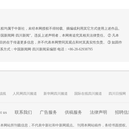
，版权均属于中新社，未经本网授权不得转载、摘编或利用其它方式使用上述作品。
国新闻网·四川新闻"。违反上述声明者，本网将追究其相关法律责任。 ② 凡本
载目的在于传递更多信息，并不代表本网赞同其观点和对其真实性负责。 ③ 如因作
：中国新闻网·四川新闻采编部 电话：+86-28-62938795
战线
人民网四川频道
新华网四川频道
国际在线四川频道
四川日报网
t us
联系我们
广告服务
供稿服务
法律声明
招聘信
本网站所刊载信息，不代表中新社和中新网观点。 刊用本网站稿件，务经书面授权。