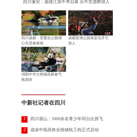
四川蓬安：嘉陵江放牛季启幕 百牛竞渡醉游人
四川成都：苍鹭在公园湖
成都棠湖公园海棠花开引
心岛觅食嬉戏
游人
绵阳中华大熊猫苑新春气
氛渐浓
中新社记者在四川
1
四川眉山：5000余名青少年同台比拼飞行技艺
2
成渝中线高铁全线铺轨工程正式启动