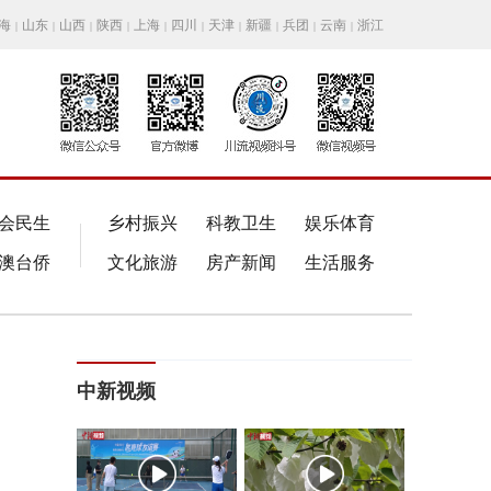
海
山东
山西
陕西
上海
四川
天津
新疆
兵团
云南
浙江
|
|
|
|
|
|
|
|
|
|
会民生
乡村振兴
科教卫生
娱乐体育
澳台侨
文化旅游
房产新闻
生活服务
中新视频