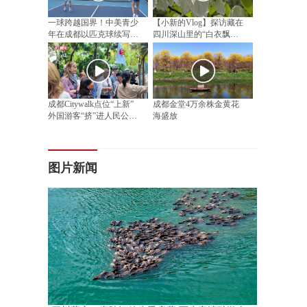
一球跨越国界！中美青少
【小新的Vlog】探访藏在
年在成都以匹克球续写民
四川深山里的“白衣飘飘”
间友好
邂逅漫山“植物活化石”
成都Citywalk点位“上新”
成都金堂4万余株金黄花
外国游客“挤”进人民公园
海盛放
相亲角
图片新闻