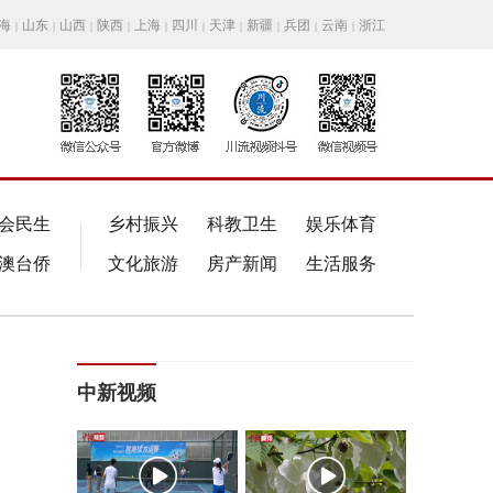
海
山东
山西
陕西
上海
四川
天津
新疆
兵团
云南
浙江
|
|
|
|
|
|
|
|
|
|
会民生
乡村振兴
科教卫生
娱乐体育
澳台侨
文化旅游
房产新闻
生活服务
中新视频