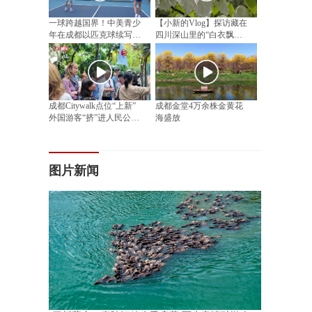
一球跨越国界！中美青少
【小新的Vlog】探访藏在
年在成都以匹克球续写民
四川深山里的“白衣飘飘”
间友好
邂逅漫山“植物活化石”
成都Citywalk点位“上新”
成都金堂4万余株金黄花
外国游客“挤”进人民公园
海盛放
相亲角
图片新闻