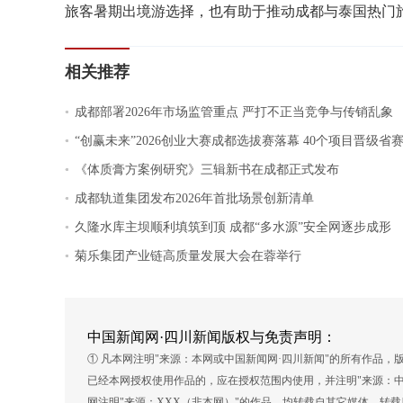
旅客暑期出境游选择，也有助于推动成都与泰国热门旅
相关推荐
.
成都部署2026年市场监管重点 严打不正当竞争与传销乱象
.
“创赢未来”2026创业大赛成都选拔赛落幕 40个项目晋级省
.
《体质膏方案例研究》三辑新书在成都正式发布
.
成都轨道集团发布2026年首批场景创新清单
.
久隆水库主坝顺利填筑到顶 成都“多水源”安全网逐步成形
.
菊乐集团产业链高质量发展大会在蓉举行
中国新闻网·四川新闻版权与免责声明：
① 凡本网注明"来源：本网或中国新闻网·四川新闻"的所有作品
已经本网授权使用作品的，应在授权范围内使用，并注明"来源：中
网注明"来源：XXX（非本网）"的作品，均转载自其它媒体，转