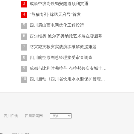
3
成渝中线高铁蜀安隧道顺利贯通
4
“熊猫专列·锦绣天府号”首发
5
四川眉山西电网优化工程投运
6
西尔维奥·波尔齐奥纳托艺术展在蓉启幕
7
防灾减灾救灾实战演练破解救援难题
8
四川航空原副总经理接受审查调查
9
成都与比利时弗拉芒·布拉邦共庆友城十五载
10
四川启动《四川省饮用水水源保护管理条例》执法检查
四川在线
四川新闻网