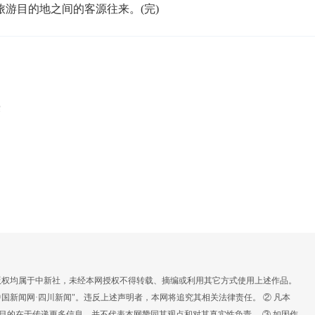
游目的地之间的客源往来。(完)
赛
，版权均属于中新社，未经本网授权不得转载、摘编或利用其它方式使用上述作品。
国新闻网·四川新闻"。违反上述声明者，本网将追究其相关法律责任。 ② 凡本
载目的在于传递更多信息，并不代表本网赞同其观点和对其真实性负责。 ③ 如因作