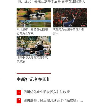
四川蓬安：嘉陵江放牛季启幕 百牛竞渡醉游人
四川成都：苍鹭在公园湖
成都棠湖公园海棠花开引
心岛觅食嬉戏
游人
绵阳中华大熊猫苑新春气
氛渐浓
中新社记者在四川
1
四川优化企业研发投入补助政策
2
四川成都：第三届川渝美术作品展吸引参观者