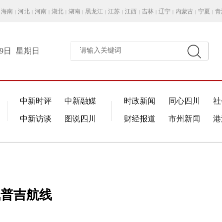
海南
河北
河南
湖北
湖南
黑龙江
江苏
江西
吉林
辽宁
内蒙古
宁夏
青
|
|
|
|
|
|
|
|
|
|
|
|
月9日
星期日
请输入关键词
中新时评
中新融媒
时政新闻
同心四川
社
中新访谈
图说四川
财经报道
市州新闻
港
飞普吉航线