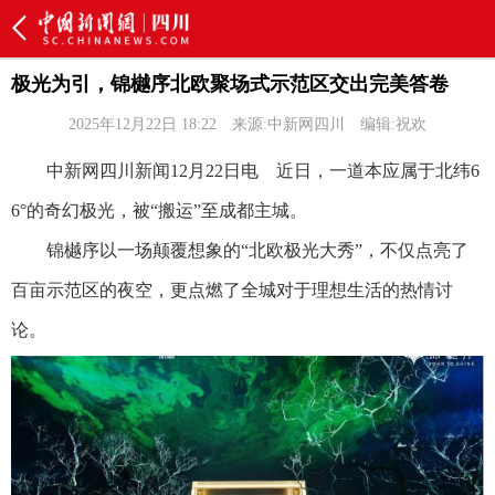
极光为引，锦樾序北欧聚场式示范区交出完美答卷
2025年12月22日 18:22
来源:中新网四川
编辑:祝欢
中新网四川新闻12月22日电 近日，一道本应属于北纬6
6°的奇幻极光，被“搬运”至成都主城。
锦樾序以一场颠覆想象的“北欧极光大秀”，不仅点亮了
百亩示范区的夜空，更点燃了全城对于理想生活的热情讨
论。