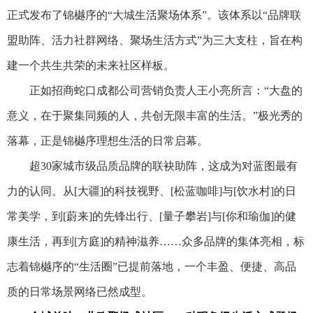
正式发布了锦樾序的“大城生活聚场体系”。该体系以“品牌联
盟助阵、活力社群网络、聚场生活方式”为三大支柱，旨在构
建一个共生共荣的未来社区样板。
正如招商蛇口成都公司营销负责人王小亮所言：“大盘的
意义，在于聚集同频的人，共创无限丰富的生活。”极光秀的
落幕，正是锦樾序理想生活的日常启幕。
超30家城市级品质品牌的联袂助阵，这成为对蓝图最有
力的认同。从[大疆]的科技视野、[松蓝咖啡]与[饮水村]的日
常美学，到[蔚来]的先锋出行、[量子攀岩]与[你和瑜伽]的健
康生活，再到[方庭]的精神滋养……众多品牌的集体亮相，标
志着锦樾序的“生活圈”已提前落地，一个丰盈、便捷、高品
质的日常场景网络已然成型。