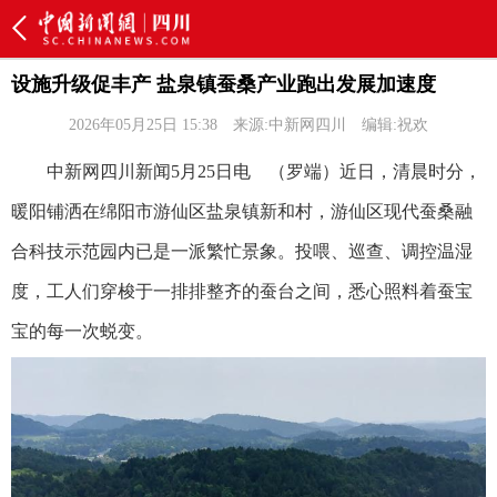
设施升级促丰产 盐泉镇蚕桑产业跑出发展加速度
2026年05月25日 15:38
来源:中新网四川
编辑:祝欢
中新网四川新闻5月25日电 （罗端）近日，清晨时分，
暖阳铺洒在绵阳市游仙区盐泉镇新和村，游仙区现代蚕桑融
合科技示范园内已是一派繁忙景象。投喂、巡查、调控温湿
度，工人们穿梭于一排排整齐的蚕台之间，悉心照料着蚕宝
宝的每一次蜕变。