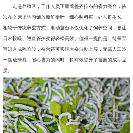
走进养殖区，工作人员正顺着整齐排布的省力蚕台，依
次在蚕床上均匀铺放新鲜桑叶，细心照料每一处蚕群生长。
相较于传统养蚕方式，电动蚕台不仅优化了饲养空间，更让
日常投喂、巡查管护变得轻松高效。值得一提的是，待蚕宝
宝进入成熟阶段，蚕台还可实现大蚕自动上簇，无需人工逐
一摆放簇具，省心省力的同时，也有效提升了蚕茧的成型品
质。