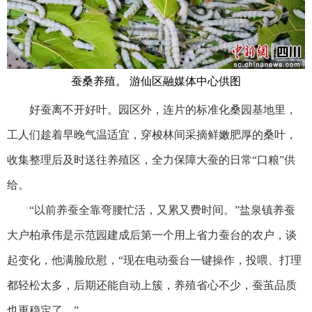
蚕桑养殖。 游仙区融媒体中心供图
好蚕离不开好叶。园区外，连片的标准化桑园基地里，
工人们趁着早晚气温适宜，穿梭林间采摘鲜嫩肥厚的桑叶，
收集整理后及时送往养殖区，全力保障大蚕的日常“口粮”供
给。
“以前养蚕全靠弯腰忙活，又累又费时间。”盐泉镇养蚕
大户柏承伟是示范园建成后第一个用上省力蚕台的农户，谈
起变化，他满脸欣慰，“现在电动蚕台一键操作，投喂、打理
都轻松太多，后期还能自动上簇，养殖省心不少，蚕茧品质
也更稳定了。”