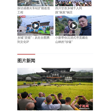
探访成都火车站扩能改造
四川甘孜乡城千人同
工程
跳“疯装”锅庄
乡城“灵猫”：从灶台图腾
小新带你沉浸式寻觅藏在
到文化IP
山林的“珍馐”
图片新闻