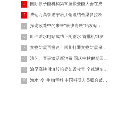
3
国际原子能机构第30届聚变能大会在成都开幕
4
成达万高铁遂宁涪江钢混结合梁斜拉桥合龙
5
探访改造中的未来“最快高铁”始发站：将实现“立体交叉零换乘”
6
叶巴滩水电站成功下闸蓄水 首批机组发电进入倒计时
7
文物防震再提速！四川打通文物防震保护“最后一公里”
8
演艺、赛事激活新消费 国庆中秋假期四川揽金超384亿元
9
渝昆高铁川滇段箱梁架设收官 全线通车再提速
10
海水“变”生物塑料 中国科研人员联合破解海水捕碳难题