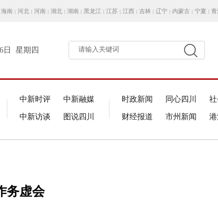
海南
河北
河南
湖北
湖南
黑龙江
江苏
江西
吉林
辽宁
内蒙古
宁夏
青
|
|
|
|
|
|
|
|
|
|
|
|
月6日
星期四
请输入关键词
中新时评
中新融媒
时政新闻
同心四川
社
中新访谈
图说四川
财经报道
市州新闻
港
作务虚会