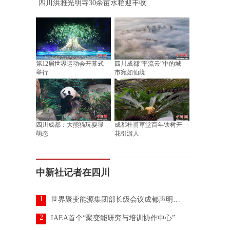
四川洪雅光明寺30余亩水稻迎丰收
第12届世界运动会开幕式
四川成都“平流云”中的城
举行
市宛如仙境
四川成都：大熊猫玩耍显
成都杜甫草堂百年铁树开
萌态
花引游人
中新社记者在四川
1
世界聚变能源集团部长级会议成都声明发布
2
IAEA首个“聚变能研究与培训协作中心”落地中国