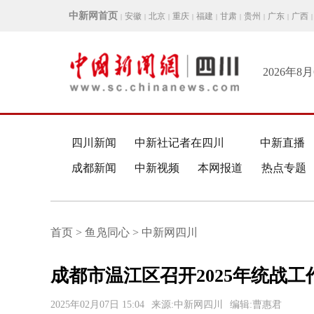
中新网首页
安徽
北京
重庆
福建
甘肃
贵州
广东
广西
|
|
|
|
|
|
|
|
|
2026年8
四川新闻
中新社记者在四川
中新直播
成都新闻
中新视频
本网报道
热点专题
首页 > 鱼凫同心 > 中新网四川
成都市温江区召开2025年统战工
2025年02月07日 15:04
来源:中新网四川
编辑:曹惠君