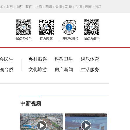
海
山东
山西
陕西
上海
四川
天津
新疆
兵团
云南
浙江
|
|
|
|
|
|
|
|
|
|
会民生
乡村振兴
科教卫生
娱乐体育
澳台侨
文化旅游
房产新闻
生活服务
中新视频