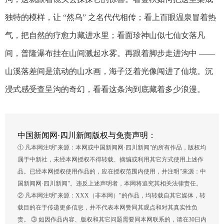
独特的模样，让 “然乌” 之名代代相传；看上百眼温泉冒着热
气，把自然的疗愈力藏进水里；看面珍神山似七仙女落凡
间，普隆瀑布挂在山间溅起水雾。​再跟着脚步走进沟中 ——
山溪落差间是流动的山水画，海子泛着光像闯进了仙境。沉
浸式感受查呈沟的奇幻，看看这条沟到底藏着多少浪漫。
中国新闻网·四川新闻版权与免责声明：
① 凡本网注明"来源：本网或中国新闻网·四川新闻"的所有作品，版权均
属于中新社，未经本网授权不得转载、摘编或利用其它方式使用上述作
品。已经本网授权使用作品的，应在授权范围内使用，并注明"来源：中
国新闻网·四川新闻"。违反上述声明者，本网将追究其相关法律责任。
② 凡本网注明"来源：XXX（非本网）"的作品，均转载自其它媒体，转
载目的在于传递更多信息，并不代表本网赞同其观点和对其真实性负
责。 ③ 如因作品内容、版权和其它问题需要同本网联系的，请在30日内