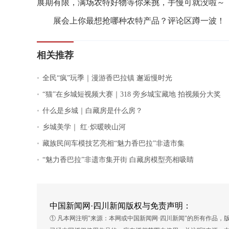
展期有限，满场农特好物等你来挑，手慢可就没啦～
展会上你最想抢哪种农特产品？评论区蹲一波！
相关推荐
.
全民“疯”玩季｜漫游香巴拉镇 邂逅慢时光
.
“猫”在乡城短视频大赛｜318 旁乡城宝藏地 拍视频分大奖
.
什么是乡城｜白藏房是什么房？
.
乡城美学｜ 红·炽暖映山河
.
藏族民间车模技艺亮相“魅力香巴拉”非遗市集
.
“魅力香巴拉”非遗市集开街 白藏房模型亮相吸睛
中国新闻网·四川新闻版权与免责声明：
① 凡本网注明"来源：本网或中国新闻网·四川新闻"的所有作品