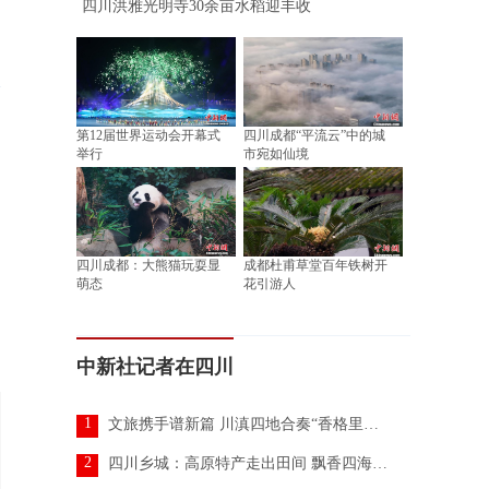
四川洪雅光明寺30余亩水稻迎丰收
第12届世界运动会开幕式
四川成都“平流云”中的城
举行
市宛如仙境
四川成都：大熊猫玩耍显
成都杜甫草堂百年铁树开
萌态
花引游人
中新社记者在四川
1
文旅携手谱新篇 川滇四地合奏“香格里拉四重奏”
2
四川乡城：高原特产走出田间 飘香四海引游人