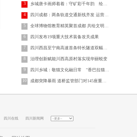
3
乡城唐卡画师着着：守矿彩千年韵 绘非遗新生章
4
四川成都：两条轨道交通新线齐发 运营里程破700公里
5
全球博物馆教育精英聚首成都 共绘文明互鉴蓝图
6
四川发布19项重大技术装备攻关成果
7
四川西昌至宁南高速首条特长隧道双幅贯通
8
治理创新赋能川西高原村落实现华丽蜕变
9
四川乡城：敬猫文化融日常 “香巴拉猫”焕新生
10
成都突降暴雨 道桥监管部门对145座重点桥梁开展应急巡查
四川在线
四川新闻网