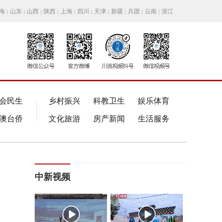
海
山东
山西
陕西
上海
四川
天津
新疆
兵团
云南
浙江
|
|
|
|
|
|
|
|
|
|
会民生
乡村振兴
科教卫生
娱乐体育
澳台侨
文化旅游
房产新闻
生活服务
中新视频