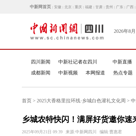
中新网首页
安徽
北京
重庆
福建
甘肃
贵州
广东
广西
|
|
|
|
|
|
|
|
|
2026年8
四川新闻
中新社记者在四川
中新直播
成都新闻
中新视频
本网报道
热点专题
首页 > 2025大香格里拉环线·乡城白色灌礼文化周 > 
乡城农特快闪！满屏好货邀你速
2025年09月21日 09:39
来源:中新网四川
编辑:曹惠君