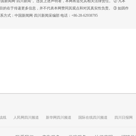
国新闻网·四川新闻"。违反上述声明者，本网将追究其相关法律责任。 ② 凡本
载目的在于传递更多信息，并不代表本网赞同其观点和对其真实性负责。 ③ 如因作
：中国新闻网·四川新闻采编部 电话：+86-28-62938795
战线
人民网四川频道
新华网四川频道
国际在线四川频道
四川日报网