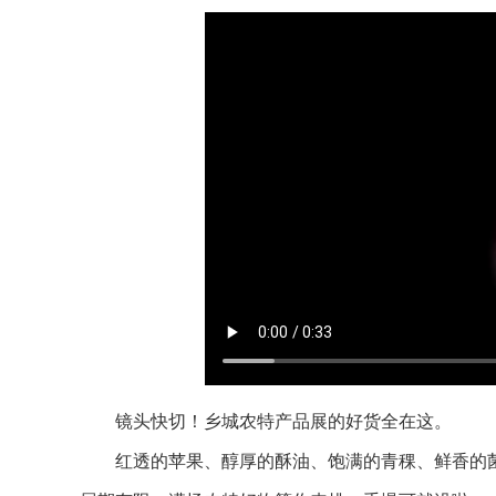
镜头快切！乡城农特产品展的好货全在这。
红透的苹果、醇厚的酥油、饱满的青稞、鲜香的菌