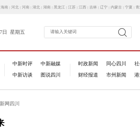
海南
河北
河南
湖北
湖南
黑龙江
江苏
江西
吉林
辽宁
内蒙古
宁夏
青
|
|
|
|
|
|
|
|
|
|
|
|
月7日
星期五
请输入关键词
中新时评
中新融媒
时政新闻
同心四川
社
中新访谈
图说四川
财经报道
市州新闻
港
中新网四川
来