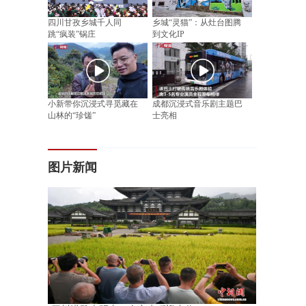
四川甘孜乡城千人同
乡城“灵猫”：从灶台图腾
跳“疯装”锅庄
到文化IP
小新带你沉浸式寻觅藏在
成都沉浸式音乐剧主题巴
山林的“珍馐”
士亮相
图片新闻