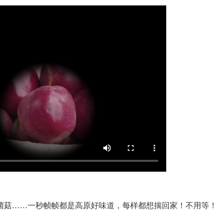
菇……一秒帧帧都是高原好味道，每样都想揣回家！不用等！