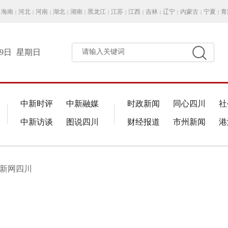
海南
河北
河南
湖北
湖南
黑龙江
江苏
江西
吉林
辽宁
内蒙古
宁夏
青
|
|
|
|
|
|
|
|
|
|
|
|
月9日
星期日
请输入关键词
中新时评
中新融媒
时政新闻
同心四川
社
中新访谈
图说四川
财经报道
市州新闻
港
中新网四川