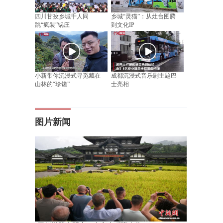
四川甘孜乡城千人同
乡城“灵猫”：从灶台图腾
跳“疯装”锅庄
到文化IP
小新带你沉浸式寻觅藏在
成都沉浸式音乐剧主题巴
山林的“珍馐”
士亮相
图片新闻