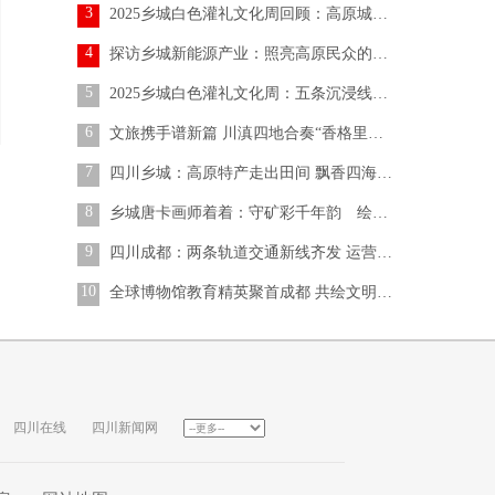
3
2025乡城白色灌礼文化周回顾：高原城市蹚出文旅发展新路
4
探访乡城新能源产业：照亮高原民众的幸福生活
5
2025乡城白色灌礼文化周：五条沉浸线路解锁香巴拉文旅魅力
6
文旅携手谱新篇 川滇四地合奏“香格里拉四重奏”
7
四川乡城：高原特产走出田间 飘香四海引游人
8
乡城唐卡画师着着：守矿彩千年韵 绘非遗新生章
9
四川成都：两条轨道交通新线齐发 运营里程破700公里
10
全球博物馆教育精英聚首成都 共绘文明互鉴蓝图
四川在线
四川新闻网