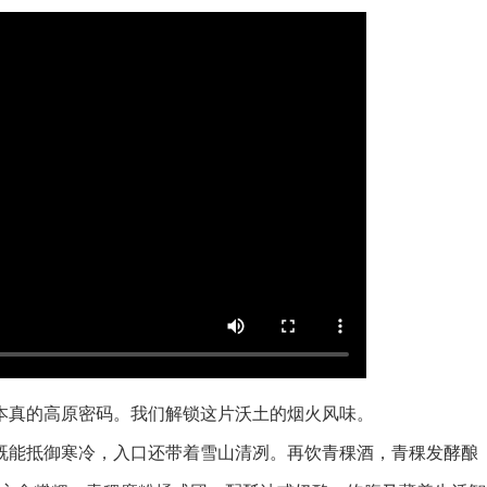
真的高原密码。我们解锁这片沃土的烟火风味。
能抵御寒冷，入口还带着雪山清冽。再饮青稞酒，青稞发酵酿