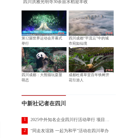
四川洪雅光明寺30余亩水稻迎丰收
第12届世界运动会开幕式
四川成都“平流云”中的城
举行
市宛如仙境
四川成都：大熊猫玩耍显
成都杜甫草堂百年铁树开
萌态
花引游人
中新社记者在四川
1
2025中外知名企业四川行活动举行 项目投资金额达2630.6亿元
2
“同走友谊路 一起为和平”活动在四川举办