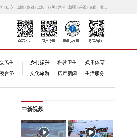
海
山东
山西
陕西
上海
四川
天津
新疆
兵团
云南
浙江
|
|
|
|
|
|
|
|
|
|
会民生
乡村振兴
科教卫生
娱乐体育
澳台侨
文化旅游
房产新闻
生活服务
中新视频