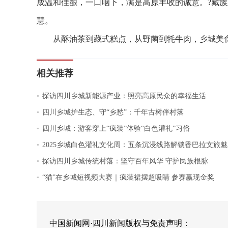
成温和佳酿，一口咽下，满是高原丰收的诚意。?藏
慧。
从酥油茶到藏式糕点，从野菌到牦牛肉，乡城美食
相关推荐
.
探访四川乡城新能源产业：照亮高原民众的幸福生活
.
四川乡城护生态、守“乡愁”：千年古树伴村落
.
四川乡城：游客穿上“疯装”体验“白色灌礼”习俗
.
2025乡城白色灌礼文化周：五条沉浸线路解锁香巴拉文旅魅
.
探访四川乡城传统村落：坚守百年风华 守护民族根脉
.
“猫”在乡城短视频大赛｜疯装裙摆超吸睛 参赛赢现金奖
中国新闻网·四川新闻版权与免责声明：