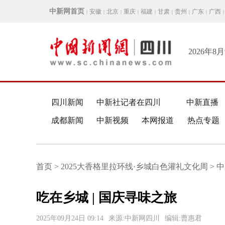
中新网首页
安徽
北京
重庆
福建
甘肃
贵州
广东
广西
|
|
|
|
|
|
|
|
|
2026年8
四川新闻
中新社记者在四川
中新直播
成都新闻
中新视频
本网报道
热点专题
首页 > 2025大香格里拉环线·乡城白色灌礼文化周 > 
吃在乡城 | 国庆寻味之旅
2025年09月24日 09:14
来源:中新网四川
编辑:曹惠君