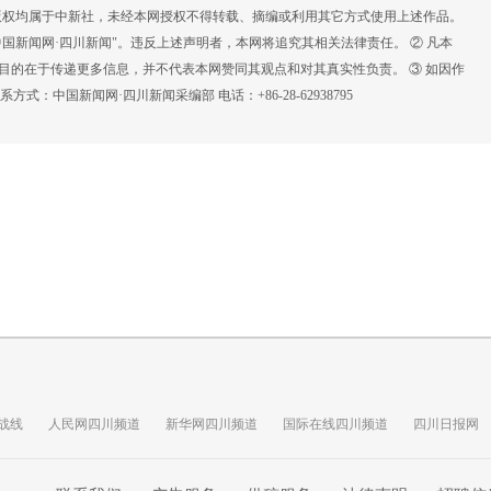
，版权均属于中新社，未经本网授权不得转载、摘编或利用其它方式使用上述作品。
国新闻网·四川新闻"。违反上述声明者，本网将追究其相关法律责任。 ② 凡本
载目的在于传递更多信息，并不代表本网赞同其观点和对其真实性负责。 ③ 如因作
：中国新闻网·四川新闻采编部 电话：+86-28-62938795
战线
人民网四川频道
新华网四川频道
国际在线四川频道
四川日报网