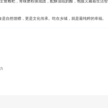
族主食糌粑，青稞磨粉揉成团，配酥油或奶酪，饱腹又藏着生活智
是自然馈赠，更是文化传承。吃在乡城，就是最纯粹的幸福。
力