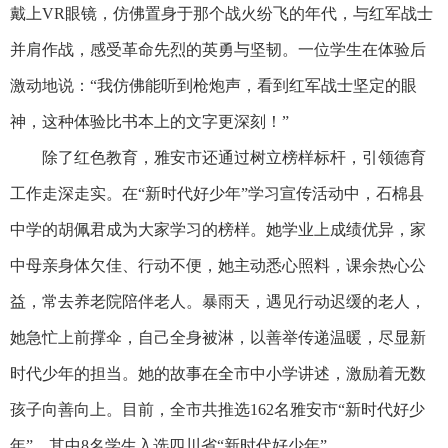
戴上VR眼镜，仿佛置身于那个战火纷飞的年代，与红军战士
并肩作战，感受革命先烈的英勇与坚韧。一位学生在体验后
激动地说：“我仿佛能听到枪炮声，看到红军战士坚定的眼
神，这种体验比书本上的文字更深刻！”
除了红色教育，雅安市还通过树立榜样标杆，引领德育
工作走深走实。在“新时代好少年”学习宣传活动中，石棉县
中学的胡佩君成为大家学习的榜样。她学业上成绩优异，家
中母亲身体欠佳、行动不便，她主动悉心照料，课余热心公
益，常去养老院陪伴老人。暴雨天，遇见行动迟缓的老人，
她急忙上前撑伞，自己全身被淋，以善举传递温暖，尽显新
时代少年的担当。她的故事在全市中小学讲述，激励着无数
孩子向善向上。目前，全市共推选162名雅安市“新时代好少
年”，其中8名学生入选四川省“新时代好少年”。