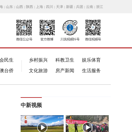
海
山东
山西
陕西
上海
四川
天津
新疆
兵团
云南
浙江
|
|
|
|
|
|
|
|
|
|
会民生
乡村振兴
科教卫生
娱乐体育
澳台侨
文化旅游
房产新闻
生活服务
中新视频