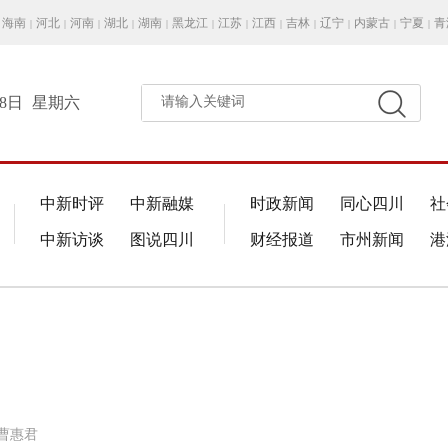
海南
河北
河南
湖北
湖南
黑龙江
江苏
江西
吉林
辽宁
内蒙古
宁夏
青
|
|
|
|
|
|
|
|
|
|
|
|
月8日
星期六
请输入关键词
中新时评
中新融媒
时政新闻
同心四川
社
中新访谈
图说四川
财经报道
市州新闻
港
:曹惠君