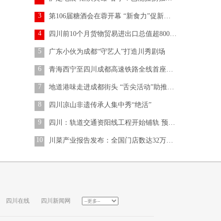
3
第106届糖酒会在蓉开幕 “新食力”促新食尚新发展
4
四川前10个月货物贸易进出口总值超8000亿元
5
广东小伙为成都“守艺人”打造川秀剧场
6
青海西宁至四川成都高速铁路全线首座隧道开挖
7
地道港味走进成都街头 “舌尖活动”助推蓉港交流
8
四川凉山非遗传承人集中秀“绝活”
9
四川：轨道交通资阳线工程开始铺轨 预计2024年建成
10
川菜产业报告发布：全国门店数达32万家 打响海外知名度
四川在线
四川新闻网