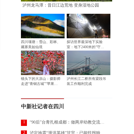
泸州龙马潭：昔日江边荒地 变身湿地公园
四川壤塘：雪山、彩林、
探访世界最深地下实验
藏寨美如仙境
室：地下2400米的“守株
待兔”
镜头下的大凉山：摄影师
泸州长江二桥所有梁段吊
走进“青铜古城”“苹果之
装工作顺利完成
乡”盐源县
中新社记者在四川
1
“90后”台青扎根成都：做两岸幼教交流的实践者
2
泸定地震“泄洪英雄”甘宇：已能拄拐独自行走