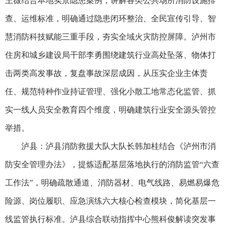
王薇结合本地实景隐患案例，讲解各类公共场所消防设施排
查、运维标准，明确通过隐患闭环整治、全民宣传引导、智
慧消防科技赋能三重手段，夯实全域火灾防控屏障。泸州市
住房和城乡建设局干部李勇围绕建筑行业高处坠落、物体打
击两类高发事故，复盘事故深层成因，从压实企业主体责
任、规范特种作业持证管理、强化小散工地常态化监管、抓
实一线人员安全教育四个维度，明确建筑行业安全源头管控
举措。
泸县：泸县消防救援大队大队长韩加桂结合《泸州市消
防安全管理办法》，提炼适配基层落地执行的消防监管“六查
工作法”，明确疏散通道、消防器材、电气线路、易燃易爆危
险源、岗位履职、应急演练六大核心检查模块，简化基层一
线监管执行标准。泸县综合联动指挥中心熊科俊解读突发事