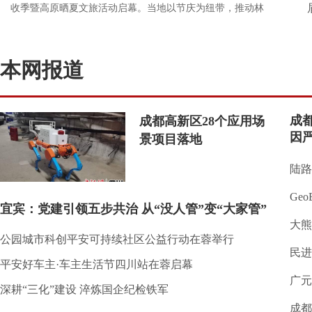
收季暨高原晒夏文旅活动启幕。当地以节庆为纽带，推动林
下特色产业与民俗文旅融合发展，将生态资源转化为富民资
本，探索涉藏地区乡村振兴新路径。不断丰富节庆载体，补
本网报道
齐文旅基础设施，持续深化农文旅融合，不断拓宽群众增收
渠道，助力乡村振兴。 详情>>
成
成都高新区28个应用场
因
景项目落地
陆路
Ge
宜宾：党建引领五步共治 从“没人管”变“大家管”
大熊
公园城市科创平安可持续社区公益行动在蓉举行
民进
平安好车主·车主生活节四川站在蓉启幕
广元
深耕“三化”建设 淬炼国企纪检铁军
成都