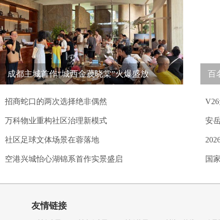
成都主城首作“城西金茂晓棠”火爆盛放
百
招商蛇口的两次选择绝非偶然
V2
万科物业重构社区治理新模式
安岳
社区足球文体场景在蓉落地
20
空港兴城怡心湖锦系首作实景盛启
国
友情链接