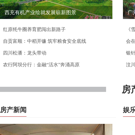
西充有机产业绘就发展崭新图景
广
红原牦牛圈养育肥闯出新路子
《
自贡富顺：中稻开镰 筑牢粮食安全底线
会
四川松潘：龙头带动
银
农行阿坝分行：金融“活水”奔涌高原
汶
非
房
房产新闻
娱