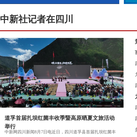
中新社记者在四川
道孚首届扎坝红菌丰收季暨高原晒夏文旅活动
举行
中新网四川新闻8月7日电近日，四川道孚县首届扎坝红菌丰