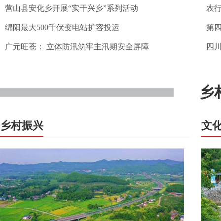
营山县安化乡开展“实干兴乡”系列活动
农
绵阳最大500千伏变电站扩容投运
第
广元旺苍： 立体防汛筑牢主汛期安全屏障
四
乡
乡村振兴
文