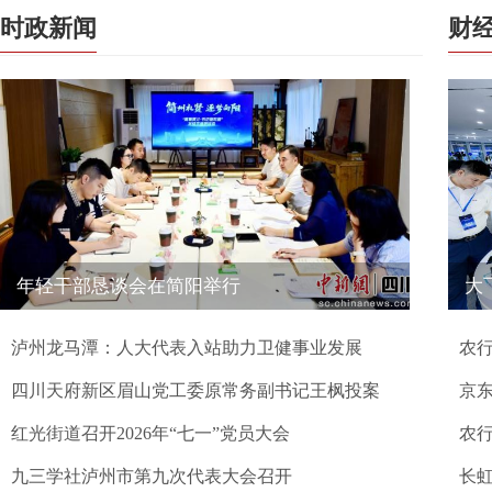
时政新闻
财
年轻干部恳谈会在简阳举行
大
泸州龙马潭：人大代表入站助力卫健事业发展
农
四川天府新区眉山党工委原常务副书记王枫投案
京
红光街道召开2026年“七一”党员大会
农
九三学社泸州市第九次代表大会召开
长虹