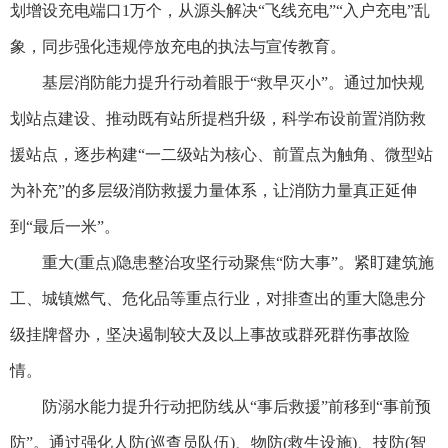
划增设充电端口1万个，从源头解决“飞线充电”“入户充电”乱
象，同步强化违规停放充电的执法与宣传教育。
基层消防能力提升行动着眼于“救早灭小”。通过加快规
划站点建设、推动既有站所提档升级，科学布设前置消防救
援站点，逐步构建“一二级站为核心、前置点为触角、微型站
为补充”的多层级消防救援力量体系，让消防力量真正延伸
到“最后一米”。
重大(重点)隐患整治攻坚行动聚焦“防大事”。紧盯建筑施
工、城镇燃气、危化品等重点行业，对排查出的重大隐患分
级挂牌督办，坚决遏制较大及以上事故或群死群伤事故险
情。
防溺水能力提升行动把防线从“事后救援”前移到“事前预
防”。通过强化人防(巡查员队伍)、物防(救生设施)、技防(智