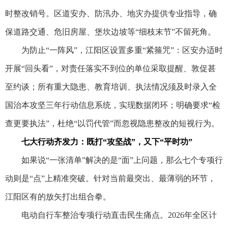
时整改销号。区道安办、防汛办、地灾办提供专业指导，确
保道路交通、危旧房屋、堡坎边坡等“细枝末节”不留死角。
为防止“一阵风”，江阳区设置多重“紧箍咒”：区安办适时
开展“回头看”，对责任落实不到位的单位采取提醒、敦促甚
至约谈；所有重大隐患、教育培训、执法情况须及时录入全
国治本攻坚三年行动信息系统，实现数据闭环；明确要求“检
查更要执法”，杜绝“以罚代管”而忽视隐患整改的短视行为。
七大行动齐发力：既打“攻坚战”，又下“平时功”
如果说“一张清单”解决的是“面”上问题，那么七个专项行
动则是“点”上精准突破。针对当前最突出、最薄弱的环节，
江阳区有的放矢打出组合拳。
电动自行车整治专项行动直击民生痛点。2026年全区计