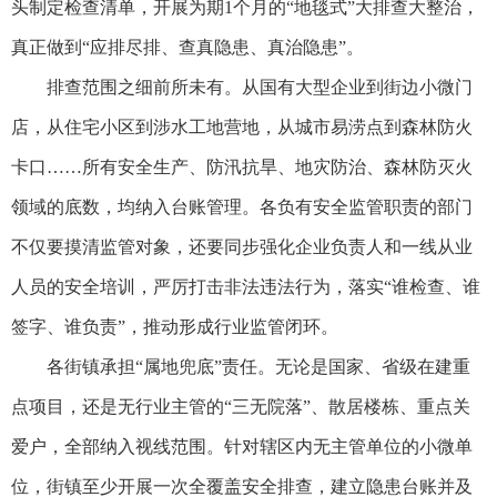
头制定检查清单，开展为期1个月的“地毯式”大排查大整治，
真正做到“应排尽排、查真隐患、真治隐患”。
排查范围之细前所未有。从国有大型企业到街边小微门
店，从住宅小区到涉水工地营地，从城市易涝点到森林防火
卡口……所有安全生产、防汛抗旱、地灾防治、森林防灭火
领域的底数，均纳入台账管理。各负有安全监管职责的部门
不仅要摸清监管对象，还要同步强化企业负责人和一线从业
人员的安全培训，严厉打击非法违法行为，落实“谁检查、谁
签字、谁负责”，推动形成行业监管闭环。
各街镇承担“属地兜底”责任。无论是国家、省级在建重
点项目，还是无行业主管的“三无院落”、散居楼栋、重点关
爱户，全部纳入视线范围。针对辖区内无主管单位的小微单
位，街镇至少开展一次全覆盖安全排查，建立隐患台账并及