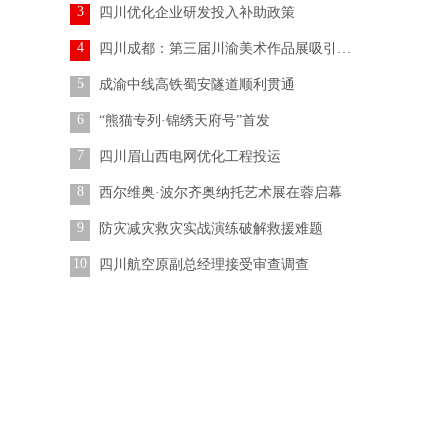
3
四川优化企业研发投入补助政策
4
四川成都：第三届川渝美术作品展吸引参观者
5
成渝中线高铁蜀安隧道顺利贯通
6
“熊猫专列·锦绣天府号”首发
7
四川眉山西电网优化工程投运
8
西尔维奥·波尔齐奥纳托艺术展在蓉启幕
9
防灾减灾救灾实战演练破解救援难题
10
四川航空原副总经理接受审查调查