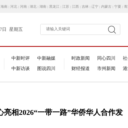
海南
河北
河南
湖北
湖南
黑龙江
江苏
江西
吉林
辽宁
内蒙古
宁夏
青
|
|
|
|
|
|
|
|
|
|
|
|
月7日
星期五
请输入关键词
中新时评
中新融媒
时政新闻
同心四川
社
中新访谈
图说四川
财经报道
市州新闻
港
亮相2026“一带一路”华侨华人合作发