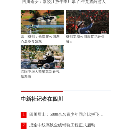
四川蓬安：嘉陵江放牛季启幕 百牛竞渡醉游人
四川成都：苍鹭在公园湖
成都棠湖公园海棠花开引
心岛觅食嬉戏
游人
绵阳中华大熊猫苑新春气
氛渐浓
中新社记者在四川
1
四川眉山：5000余名青少年同台比拼飞行技艺
2
成渝中线高铁全线铺轨工程正式启动