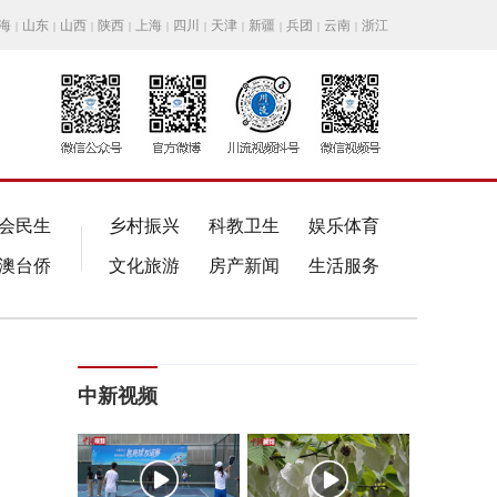
海
山东
山西
陕西
上海
四川
天津
新疆
兵团
云南
浙江
|
|
|
|
|
|
|
|
|
|
会民生
乡村振兴
科教卫生
娱乐体育
澳台侨
文化旅游
房产新闻
生活服务
中新视频