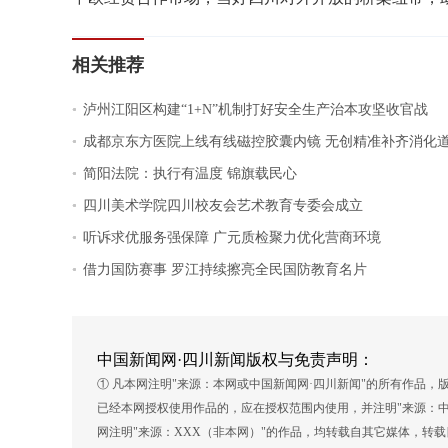
相关推荐
.
泸州江阳区构建“1+N”机制打好安全生产治本攻坚收官战
.
成都京东方医院上线有线磁控胶囊内镜 无创精准补齐消化
.
简阳法院：执行有温度 锦旗载民心
.
四川美术学院四川校友会艺术教育专委会成立
.
听诉求优服务强保障 广元质检聚力优化营商环境
.
借力国防赛事 罗江持续擦亮全民国防教育名片
中国新闻网·四川新闻版权与免责声明：
① 凡本网注明"来源：本网或中国新闻网·四川新闻"的所有作品
已经本网授权使用作品的，应在授权范围内使用，并注明"来源：中
网注明"来源：XXX（非本网）"的作品，均转载自其它媒体，转