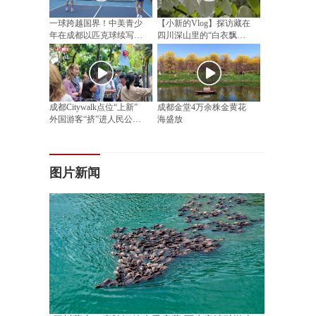
一球跨越国界！中美青少
【小新的Vlog】探访藏在
年在成都以匹克球续写民
四川深山里的“白衣飘飘”
间友好
邂逅漫山“植物活化石”
成都Citywalk点位“上新”
成都金堂4万余株金黄花
外国游客“挤”进人民公园
海盛放
相亲角
图片新闻