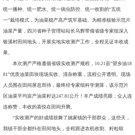
统一播种、统一肥水、统一病虫防控、统一收割的“五统
一”栽培模式，为油菜稳产高产筑牢基础。为精准核验示范片
油菜产量，四川省种子管理站站长马辉带领省级专家组深入
银溪村田间地头，开展实地实收测产工作，全程见证丰收成
果。
本次测产严格遵循省级实收测产规程，10.21亩“望乡油18
81”优质油菜田块现场实收、清杂称重，流程公开透明。现场
人员围在田间屏息而待，最终经专家组科学测算，该示范片
区油菜平均亩产油菜籽达247.81公斤！丰产成绩亮眼，众人连
连称赞，丰收的喜悦在田间升腾。
“实收测产的好成绩鼓舞了姚家镇的干部群众，这些天，
我镇干部全都扑在田间地头，全程跟进农机收割、籽粒晾