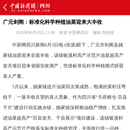
广元剑阁：标准化科学种植油菜迎来大丰收
2026年06月03日 21:08
来源:中新网四川
编辑:尧欣雨
中新网四川新闻6月3日电 (张源)眼下，广元市剑阁县姚
家镇油菜迎来全面丰收，该镇银溪村高产示范片油菜超高产
攻关项目迎来省级实收测产，凭借标准化科学种植模式斩获
喜人产量。
5月以来，姚家镇连片油菜田次第成熟，饱满的菜籽压弯
枝干，一派丰收在望的喜人景象。作为四川省“天府粮仓·百县
千片”建设行动实施乡镇，姚家镇深耕粮油稳产增收，扎实推
进油菜超高产“百亩攻关、千亩展示”项目建设，该镇银溪村
高产示范片严格落实标准化种植管理，全面推行统一品种、