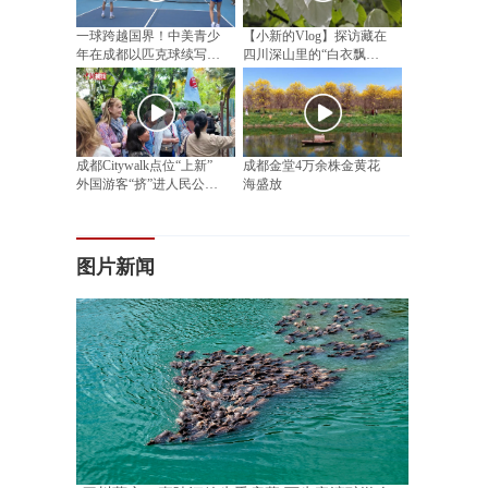
一球跨越国界！中美青少
【小新的Vlog】探访藏在
年在成都以匹克球续写民
四川深山里的“白衣飘飘”
间友好
邂逅漫山“植物活化石”
成都Citywalk点位“上新”
成都金堂4万余株金黄花
外国游客“挤”进人民公园
海盛放
相亲角
图片新闻