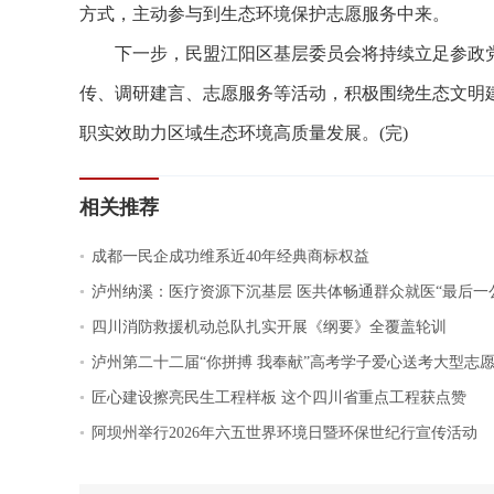
方式，主动参与到生态环境保护志愿服务中来。
下一步，民盟江阳区基层委员会将持续立足参政党
传、调研建言、志愿服务等活动，积极围绕生态文明
职实效助力区域生态环境高质量发展。(完)
相关推荐
.
成都一民企成功维系近40年经典商标权益
.
泸州纳溪：医疗资源下沉基层 医共体畅通群众就医“最后一
.
四川消防救援机动总队扎实开展《纲要》全覆盖轮训
.
泸州第二十二届“你拼搏 我奉献”高考学子爱心送考大型志
.
匠心建设擦亮民生工程样板 这个四川省重点工程获点赞
.
阿坝州举行2026年六五世界环境日暨环保世纪行宣传活动