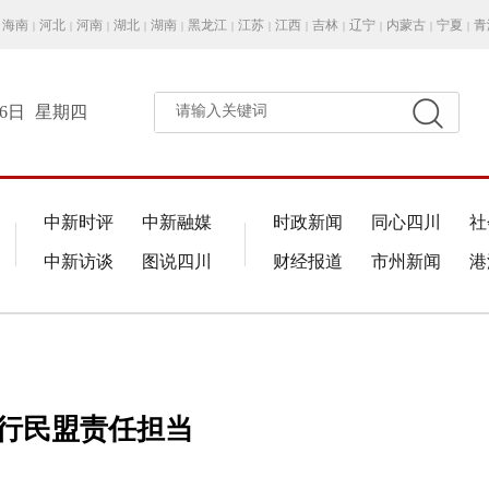
海南
河北
河南
湖北
湖南
黑龙江
江苏
江西
吉林
辽宁
内蒙古
宁夏
青
|
|
|
|
|
|
|
|
|
|
|
|
月6日
星期四
请输入关键词
中新时评
中新融媒
时政新闻
同心四川
社
中新访谈
图说四川
财经报道
市州新闻
港
践行民盟责任担当