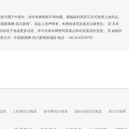
，版权均属于中新社，未经本网授权不得转载、摘编或利用其它方式使用上述作品。
国新闻网·四川新闻"。违反上述声明者，本网将追究其相关法律责任。 ② 凡本
载目的在于传递更多信息，并不代表本网赞同其观点和对其真实性负责。 ③ 如因作
：中国新闻网·四川新闻采编部 电话：+86-28-62938795
战线
人民网四川频道
新华网四川频道
国际在线四川频道
四川日报网