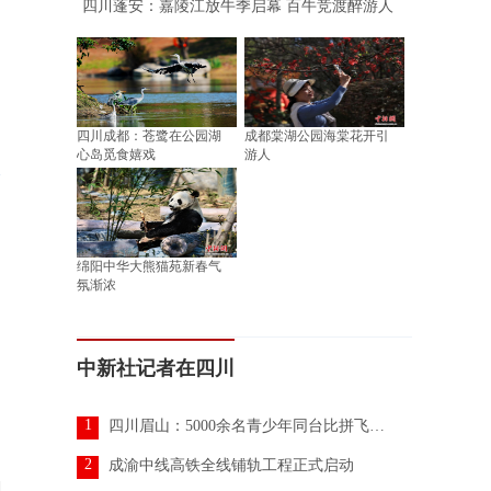
四川蓬安：嘉陵江放牛季启幕 百牛竞渡醉游人
四川成都：苍鹭在公园湖
成都棠湖公园海棠花开引
心岛觅食嬉戏
游人
绵阳中华大熊猫苑新春气
氛渐浓
中新社记者在四川
1
四川眉山：5000余名青少年同台比拼飞行技艺
2
成渝中线高铁全线铺轨工程正式启动