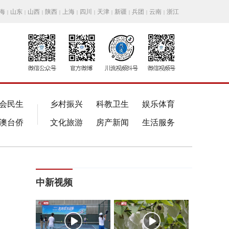
海
山东
山西
陕西
上海
四川
天津
新疆
兵团
云南
浙江
|
|
|
|
|
|
|
|
|
|
会民生
乡村振兴
科教卫生
娱乐体育
澳台侨
文化旅游
房产新闻
生活服务
中新视频