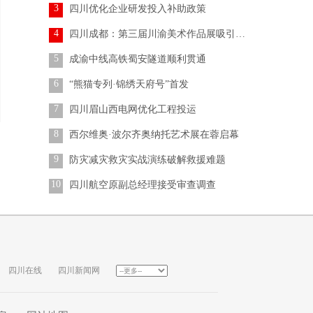
3
四川优化企业研发投入补助政策
4
四川成都：第三届川渝美术作品展吸引参观者
5
成渝中线高铁蜀安隧道顺利贯通
6
“熊猫专列·锦绣天府号”首发
7
四川眉山西电网优化工程投运
8
西尔维奥·波尔齐奥纳托艺术展在蓉启幕
9
防灾减灾救灾实战演练破解救援难题
10
四川航空原副总经理接受审查调查
四川在线
四川新闻网