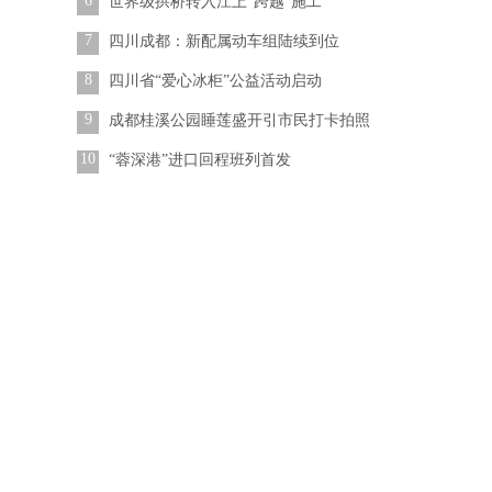
6
世界级拱桥转入江上“跨越”施工
7
四川成都：新配属动车组陆续到位
8
四川省“爱心冰柜”公益活动启动
9
成都桂溪公园睡莲盛开引市民打卡拍照
10
“蓉深港”进口回程班列首发