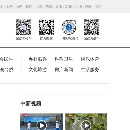
海
山东
山西
陕西
上海
四川
天津
新疆
兵团
云南
浙江
|
|
|
|
|
|
|
|
|
|
会民生
乡村振兴
科教卫生
娱乐体育
澳台侨
文化旅游
房产新闻
生活服务
中新视频