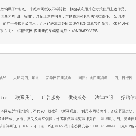
，版权均属于中新社，未经本网授权不得转载、摘编或利用其它方式使用上述作品。
国新闻网·四川新闻"。违反上述声明者，本网将追究其相关法律责任。 ② 凡本
载目的在于传递更多信息，并不代表本网赞同其观点和对其真实性负责。 ③ 如因作
：中国新闻网·四川新闻采编部 电话：+86-28-62938795
战线
人民网四川频道
新华网四川频道
国际在线四川频道
四川日报网
t us
联系我们
广告服务
供稿服务
法律声明
招聘信
本网站所刊载信息，不代表中新社和中新网观点。 刊用本网站稿件，务经书面授权。
禁止转载、摘编、复制及建立镜像，违者将依法追究法律责任。 法律顾问:四川昊通律
许可证（0106168)
] [
京ICP证040655号
][京公网安备：11010202009201] [
京ICP备2