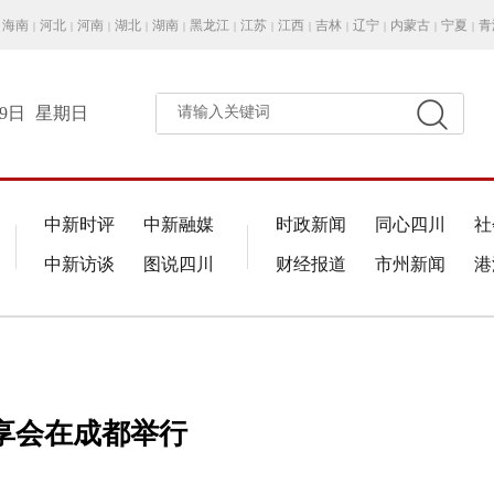
海南
河北
河南
湖北
湖南
黑龙江
江苏
江西
吉林
辽宁
内蒙古
宁夏
青
|
|
|
|
|
|
|
|
|
|
|
|
月9日
星期日
请输入关键词
中新时评
中新融媒
时政新闻
同心四川
社
中新访谈
图说四川
财经报道
市州新闻
港
享会在成都举行