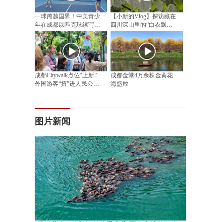
一球跨越国界！中美青少
【小新的Vlog】探访藏在
年在成都以匹克球续写民
四川深山里的“白衣飘飘”
间友好
邂逅漫山“植物活化石”
成都Citywalk点位“上新”
成都金堂4万余株金黄花
外国游客“挤”进人民公园
海盛放
相亲角
图片新闻