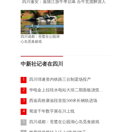
四川蓬安：嘉陵江放牛季启幕 百牛竞渡醉游人
四川成都：苍鹭在公园湖
心岛觅食嬉戏
中新社记者在四川
1
四川绵遂资内铁路三台制梁场投产
2
华电金上拉哇水电站大坝二期面板浇筑完成
3
西渝高铁康渝段首批500米长钢轨进场
4
蜀道千年数字展在川上线
5
四川成都：苍鹭在公园湖心岛觅食嬉戏