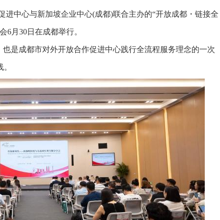
进中心与新加坡企业中心(成都)联合主办的“开放成都・链接全
会6月30日在成都举行。
也是成都市对外开放合作促进中心践行全流程服务理念的一次
线。