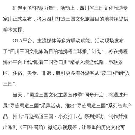
汇聚更多“智慧力量”，活动上，四川省三国文化旅游专
家库正式发布，将为四川打造三国文化旅游目的地持续提供
学术支撑。
OTA平台、主流媒体等多方联动赋能。活动现场发布
了“四川三国文化旅游目的地携程全球推广计划”，将在携程
海外平台上线“跟着三国游四川”精品入境游线路，串联景
区、住宿、美食、非遗，吸引更多海外游客从“读三国”到“入
三国”。
当天，“蜀道三国文化主题宣传季”同步开启，将通过开
展“寻迹蜀道三国”采风活动、推出“寻迹蜀道三国”系列智库产
品、推出“寻迹蜀道三国・小众打卡点”系列探访、制作并推
出系列《三国·蜀韵》微纪录视频等，让厚重的历史文化可