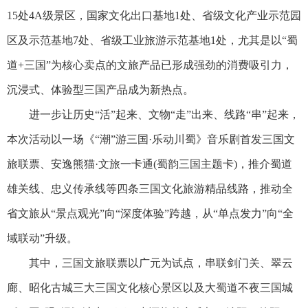
15处4A级景区，国家文化出口基地1处、省级文化产业示范园
区及示范基地7处、省级工业旅游示范基地1处，尤其是以“蜀
道+三国”为核心卖点的文旅产品已形成强劲的消费吸引力，
沉浸式、体验型三国产品成为新热点。
进一步让历史“活”起来、文物“走”出来、线路“串”起来，
本次活动以一场《“潮”游三国·乐动川蜀》音乐剧首发三国文
旅联票、安逸熊猫·文旅一卡通(蜀韵三国主题卡)，推介蜀道
雄关线、忠义传承线等四条三国文化旅游精品线路，推动全
省文旅从“景点观光”向“深度体验”跨越，从“单点发力”向“全
域联动”升级。
其中，三国文旅联票以广元为试点，串联剑门关、翠云
廊、昭化古城三大三国文化核心景区以及大蜀道不夜三国城