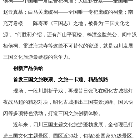
侯祠——中国唯一君臣合祀祠庙；大邑赵云墓——全国唯一
赵云真墓；白马关庞统祠——全国唯一专祀庞统的祠堂；南
充万卷楼——陈寿著《三国志》之地，被誉为‘三国文化之
源’。”何胜莉介绍，还有芦山平襄楼、梓潼金脸关公、阆中汉
桓侯祠、雷波海龙寺等这些不可替代的资源，就是四川发展
三国文化旅游最硬核的竞争力。
创新产品供给
首发三国文旅联票、文旅一卡通、精品线路
现场，一段川剧折子戏，再现昔日张飞在昭化古城挑灯
夜战马超的精彩对决，昭化古城推出三国实景演绎、国风快
闪等多项特色活动，打造三国文旅创新体验。
近年来，四川三国主题文化旅游蓬勃发展，全省现已打
造三国文化主题景区、园区近30处，包括3处国家5A级景区、