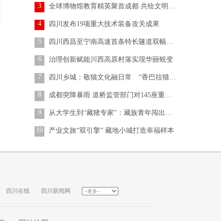
3
全球博物馆教育精英聚首成都 共绘文明互鉴蓝图
4
四川发布19项重大技术装备攻关成果
5
四川西昌至宁南高速首条特长隧道双幅贯通
6
治理创新赋能川西高原村落实现华丽蜕变
7
四川乡城：敬猫文化融日常 “香巴拉猫”焕新生
8
成都突降暴雨 道桥监管部门对145座重点桥梁开展应急巡查
9
从大学生到“藏猪专家”：藏族青年闯出养殖共富路
10
产业文旅“双引擎” 藏地小城打造幸福样本
四川在线
四川新闻网