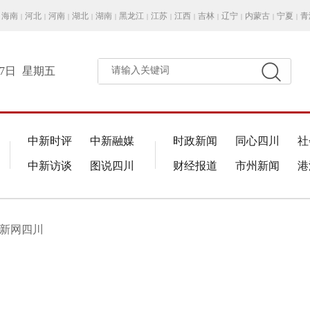
海南
河北
河南
湖北
湖南
黑龙江
江苏
江西
吉林
辽宁
内蒙古
宁夏
青
|
|
|
|
|
|
|
|
|
|
|
|
月7日
星期五
请输入关键词
中新时评
中新融媒
时政新闻
同心四川
社
中新访谈
图说四川
财经报道
市州新闻
港
中新网四川