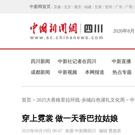
中新网首页
安徽
北京
重庆
福建
甘肃
贵州
广东
广西
|
|
|
|
|
|
|
|
|
2026年8
四川新闻
中新社记者在四川
中新直播
成都新闻
中新视频
本网报道
热点专题
首页 > 2025大香格里拉环线·乡城白色灌礼文化周 > 
穿上霓裳 做一天香巴拉姑娘
2025年09月19日 09:47
来源:中新网四川
编辑:曹惠君