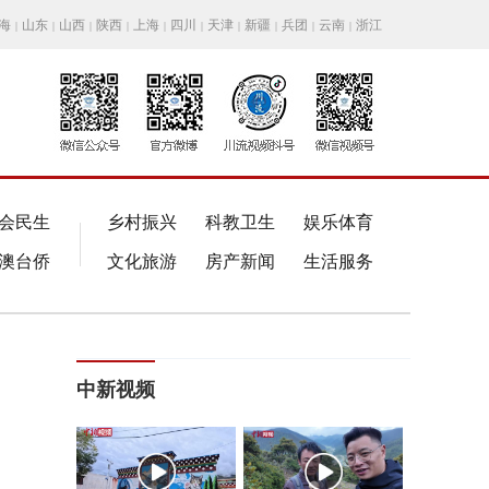
海
山东
山西
陕西
上海
四川
天津
新疆
兵团
云南
浙江
|
|
|
|
|
|
|
|
|
|
会民生
乡村振兴
科教卫生
娱乐体育
澳台侨
文化旅游
房产新闻
生活服务
中新视频