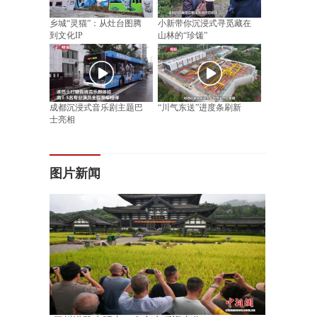
乡城“灵猫”：从灶台图腾
小新带你沉浸式寻觅藏在
到文化IP
山林的“珍馐”
成都沉浸式音乐剧主题巴
“川气东送”进度条刷新
士亮相
图片新闻