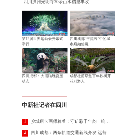
四川洪雅光明寺30余亩水稻迎丰收
第12届世界运动会开幕式
四川成都“平流云”中的城
举行
市宛如仙境
四川成都：大熊猫玩耍显
成都杜甫草堂百年铁树开
萌态
花引游人
中新社记者在四川
1
乡城唐卡画师着着：守矿彩千年韵 绘非遗新生章
2
四川成都：两条轨道交通新线齐发 运营里程破700公里