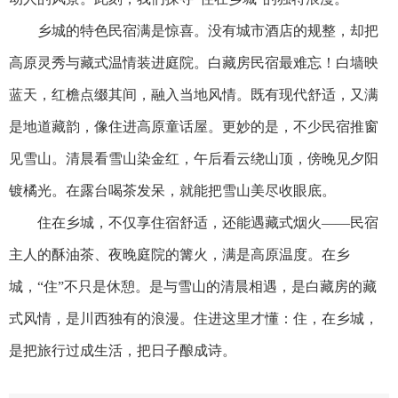
乡城的特色民宿满是惊喜。没有城市酒店的规整，却把
高原灵秀与藏式温情装进庭院。白藏房民宿最难忘！白墙映
蓝天，红檐点缀其间，融入当地风情。既有现代舒适，又满
是地道藏韵，像住进高原童话屋。更妙的是，不少民宿推窗
见雪山。清晨看雪山染金红，午后看云绕山顶，傍晚见夕阳
镀橘光。在露台喝茶发呆，就能把雪山美尽收眼底。
住在乡城，不仅享住宿舒适，还能遇藏式烟火——民宿
主人的酥油茶、夜晚庭院的篝火，满是高原温度。在乡
城，“住”不只是休憩。是与雪山的清晨相遇，是白藏房的藏
式风情，是川西独有的浪漫。住进这里才懂：住，在乡城，
是把旅行过成生活，把日子酿成诗。